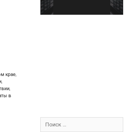
ом крае
,
и
,
твии
,
аты в
Поиск
для: