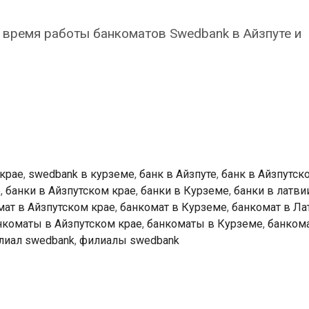
время работы банкоматов Swedbank в Айзпуте и
k
ты
 крае
,
swedbank в курземе
,
банк в Айзпуте
,
банк в Айзпутск
е
,
банки в Айзпутском крае
,
банки в Курземе
,
банки в латви
мат в Айзпутском крае
,
банкомат в Курземе
,
банкомат в Ла
нкоматы в Айзпутском крае
,
банкоматы в Курземе
,
банком
лиал swedbank
,
филиалы swedbank