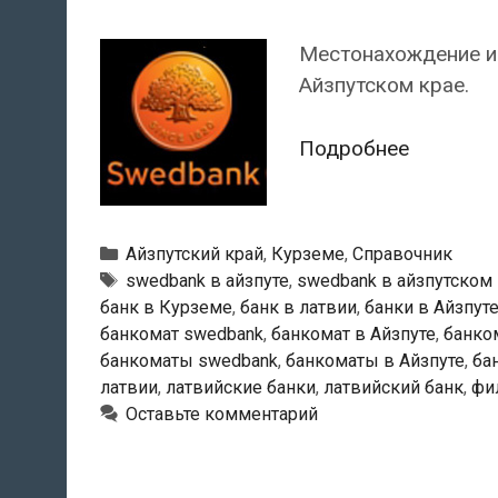
Местонахождение и 
Айзпутском крае.
Swedban
Подробнее
—
Банкома
в
Рубрики
Айзпутский край
,
Курземе
,
Справочник
Айзпуте
Тэги
swedbank в айзпуте
,
swedbank в айзпутском
банк в Курземе
,
банк в латвии
,
банки в Айзпут
банкомат swedbank
,
банкомат в Айзпуте
,
банко
банкоматы swedbank
,
банкоматы в Айзпуте
,
ба
латвии
,
латвийские банки
,
латвийский банк
,
фи
Оставьте комментарий