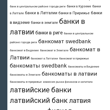
банки в Курземе
банки
банк в центральном районе города риги
банки
банки в Латгалии
банки в Пририжье
в Латгале
банки в
в видземе
банки в земгале
латвии
банки в риге
банки в центральном
банкомат swedbank
районе города риги
банкомат в
банкомат в Видземе
банкомат в Земгале
Латвии
банкомат в пририжье
банкомат в Латгалии
банкоматы swedbank
банкоматы в Видземе
банкоматы в латвии
банкоматы в Земгале
банкоматы в пририжье
комиссия рынка финансов и капитала
латвийские банки
латвийский банк
латвия