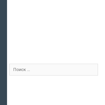
Поиск
для: