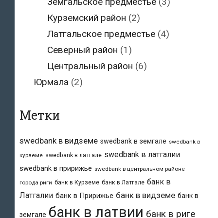
Земгальское предместье
(3)
Курземский район
(2)
Латгальское предместье
(4)
Северный район
(1)
Центральный район
(6)
Юрмала
(2)
Метки
swedbank в видземе
swedbank в земгале
swedbank в
swedbank в латгалии
swedbank в латгале
курземе
swedbank в пририжье
swedbank в центральном районе
банк в
банк в Курземе
банк в Латгале
города риги
банк в видземе
Латгалии
банк в Пририжье
банк в
банк в латвии
банк в риге
земгале