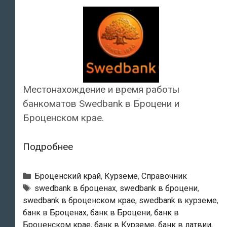
Местонахождение и время работы
банкоматов Swedbank в Броцени и
Броценском крае.
Swedbank
Подробнее
—
Банкоматы
Рубрики
Броценский край
,
Курземе
,
Справочник
в
Тэги
swedbank в броценах
,
swedbank в броцени
,
swedbank в броценском крае
,
swedbank в курземе
,
Броцени
банк в Броценах
,
банк в Броцени
,
банк в
Броценском крае
,
банк в Курземе
,
банк в латвии
,