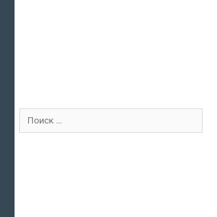
Поиск
для: