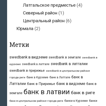
Латгальское предместье
(4)
Северный район
(1)
Центральный район
(6)
Юрмала
(2)
Метки
swedbank в видземе
swedbank в земгале
swedbank в
swedbank в латгалии
swedbank в латгале
курземе
swedbank в пририжье
swedbank в центральном районе
банк в
банк в Курземе
банк в Латгале
города риги
банк в видземе
Латгалии
банк в Пририжье
банк в
банк в латвии
банк в риге
земгале
банки в Курземе
банки
банк в центральном районе города риги