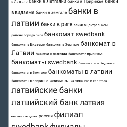
банки
банки в Латгалии
банки в Пририжье
в Латгале
банки в
в видземе
банки в земгале
латвии
банки в риге
банки в центральном
банкомат swedbank
районе города риги
банкомат в
банкомат в Видземе
банкомат в Земгале
Латвии
банкомат в пририжье
банкомат в Латгалии
банкоматы swedbank
банкоматы в Видземе
банкоматы в латвии
банкоматы в Земгале
банкоматы в пририжье
комиссия рынка финансов и капитала
латвийские банки
латвийский банк
латвия
филиал
россия
отмывание денег
swedbank
филиалы