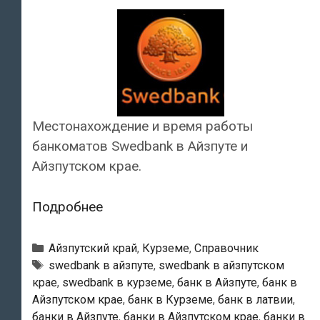
Местонахождение и время работы
банкоматов Swedbank в Айзпуте и
Айзпутском крае.
Swedbank
Подробнее
—
Банкоматы
Рубрики
Айзпутский край
,
Курземе
,
Справочник
в
Тэги
swedbank в айзпуте
,
swedbank в айзпутском
крае
,
swedbank в курземе
,
банк в Айзпуте
,
банк в
Айзпуте
Айзпутском крае
,
банк в Курземе
,
банк в латвии
,
банки в Айзпуте
,
банки в Айзпутском крае
,
банки в