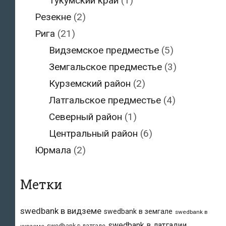
Тукумский край
(1)
Резекне
(2)
Рига
(21)
Видземское предместье
(5)
Земгальское предместье
(3)
Курземский район
(2)
Латгальское предместье
(4)
Северный район
(1)
Центральный район
(6)
Юрмала
(2)
Метки
swedbank в видземе
swedbank в земгале
swedbank в
swedbank в латгалии
swedbank в латгале