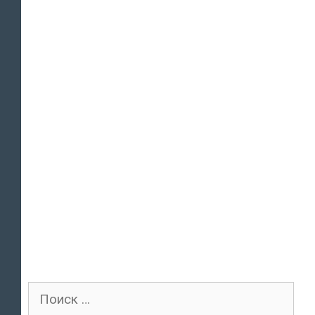
Поиск
для: