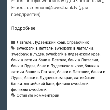
E-post: info@swedbank.lv (для частных лиц)
E-post: uznemumi@swedbank.lv (для
предприятий)
Swedbank
Подробнее
—
Лудзенский
Рубрики
Латгале
,
Лудзенский край
,
Справочник
филиал
Тэги
swedbank в латгале
,
swedbank в латгалии
,
swedbank в лудзе
,
swedbank в лудзенском крае
,
банк в латвии
,
банк в Латгале
,
банк в Латгалии
,
банк в Лудзе
,
банк в Лудзенском крае
,
банки в
латвии
,
банки в Латгале
,
банки в Латгалии
,
банки в
Лудзе
,
банки в Лудзенском крае
,
латвийские
банки
,
латвийский банк
,
филиал swedbank
,
филиалы swedbank
Оставьте комментарий