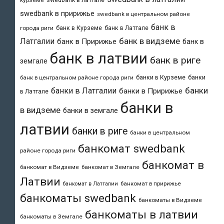
курземе
swedbank в пририжье
swedbank в центральном районе
банк в
банк в Курземе
банк в Латгале
города риги
банк в видземе
Латгалии
банк в Пририжье
банк в
банк в латвии
банк в риге
земгале
банки в Курземе
банки
банк в центральном районе города риги
банки
банки в Латгалии
банки в Пририжье
в Латгале
банки в
в видземе
банки в земгале
латвии
банки в риге
банки в центральном
банкомат swedbank
районе города риги
банкомат в
банкомат в Видземе
банкомат в Земгале
Латвии
банкомат в пририжье
банкомат в Латгалии
банкоматы swedbank
банкоматы в Видземе
банкоматы в латвии
банкоматы в Земгале