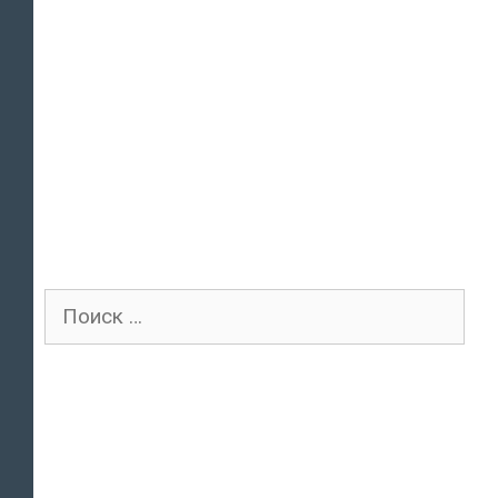
Поиск
для: