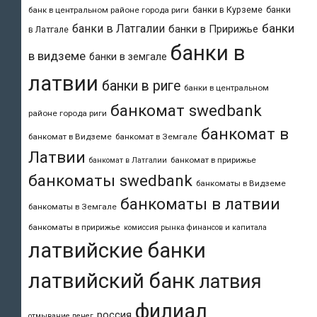
банки в Курземе
банки
банк в центральном районе города риги
банки
банки в Латгалии
банки в Пририжье
в Латгале
банки в
в видземе
банки в земгале
латвии
банки в риге
банки в центральном
банкомат swedbank
районе города риги
банкомат в
банкомат в Видземе
банкомат в Земгале
Латвии
банкомат в пририжье
банкомат в Латгалии
банкоматы swedbank
банкоматы в Видземе
банкоматы в латвии
банкоматы в Земгале
банкоматы в пририжье
комиссия рынка финансов и капитала
латвийские банки
латвийский банк
латвия
филиал
россия
отмывание денег