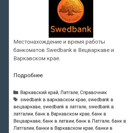
Местонахождение и время работы
банкоматов Swedbank в Вецваркаве и
Варкавском крае.
Swedbank
Подробнее
—
Банкоматы
Рубрики
Варкавский край
,
Латгале
,
Справочник
в
Тэги
swedbank в варкавском крае
,
swedbank в
вецваркаве
,
swedbank в латгале
,
swedbank в
Вецваркаве
латгалии
,
банк в Варкавском крае
,
банк в
Вецваркаве
,
банк в латвии
,
банк в Латгале
,
банк в
Латгалии
,
банки в Варкавском крае
,
банки в