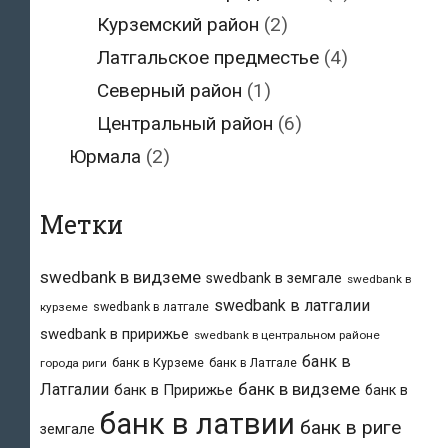
Курземский район
(2)
Латгальское предместье
(4)
Северный район
(1)
Центральный район
(6)
Юрмала
(2)
Метки
swedbank в видземе
swedbank в земгале
swedbank в
swedbank в латгалии
swedbank в латгале
курземе
swedbank в пририжье
swedbank в центральном районе
банк в
банк в Курземе
банк в Латгале
города риги
банк в видземе
Латгалии
банк в Пририжье
банк в
банк в латвии
банк в риге
земгале