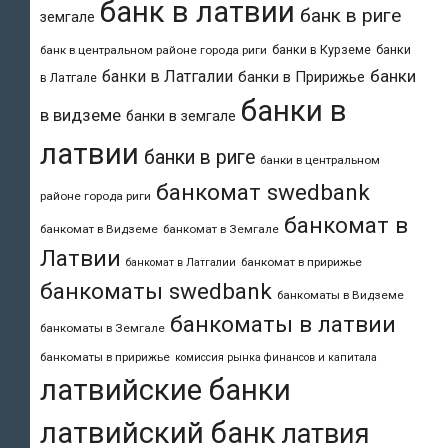
банк в латвии
банк в риге
земгале
банки в Курземе
банки
банк в центральном районе города риги
банки
банки в Латгалии
банки в Пририжье
в Латгале
банки в
в видземе
банки в земгале
латвии
банки в риге
банки в центральном
банкомат swedbank
районе города риги
банкомат в
банкомат в Видземе
банкомат в Земгале
Латвии
банкомат в пририжье
банкомат в Латгалии
банкоматы swedbank
банкоматы в Видземе
банкоматы в латвии
банкоматы в Земгале
банкоматы в пририжье
комиссия рынка финансов и капитала
латвийские банки
латвийский банк
латвия