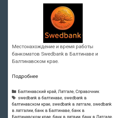
Местонахождение и время работы
банкоматов Swedbank в Балтинаве и
Балтинавском крае.
Swedbank
Подробнее
—
Банкоматы
Рубрики
Балтинавский край
,
Латгале
,
Справочник
в
Тэги
swedbank в балтинаве
,
swedbank в
балтинавском крае
,
swedbank в латгале
,
swedbank
Балтинаве
в латгалии
,
банк в Балтинаве
,
банк в
Балтинавском крае
,
банк в латвии
,
банк в Латгале
,