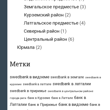
Земгальское предместье
(3)
Курземский район
(2)
Латгальское предместье
(4)
Северный район
(1)
Центральный район
(6)
Юрмала
(2)
Метки
swedbank в видземе
swedbank в земгале
swedbank в
swedbank в латгалии
swedbank в латгале
курземе
swedbank в пририжье
swedbank в центральном районе
банк в
банк в Курземе
банк в Латгале
города риги
банк в видземе
Латгалии
банк в Пририжье
банк в