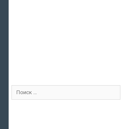
Поиск
для: