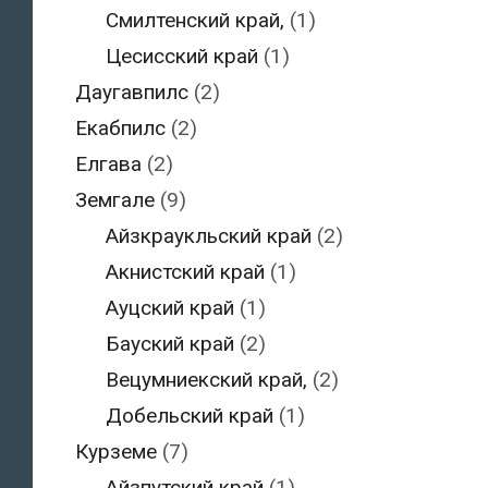
Смилтенский край,
(1)
Цесисский край
(1)
Даугавпилс
(2)
Екабпилс
(2)
Елгава
(2)
Земгале
(9)
Айзкраукльский край
(2)
Акнистский край
(1)
Ауцский край
(1)
Бауский край
(2)
Вецумниекский край,
(2)
Добельский край
(1)
Курземе
(7)
Айзпутский край
(1)