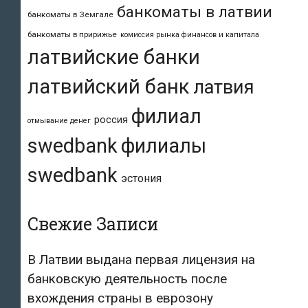
банкоматы в латвии
банкоматы в Земгале
банкоматы в пририжье
комиссия рынка финансов и капитала
латвийские банки
латвийский банк
латвия
филиал
россия
отмывание денег
swedbank
филиалы
swedbank
эстония
Свежие Записи
В Латвии выдана первая лицензия на
банковскую деятельность после
вхождения страны в еврозону