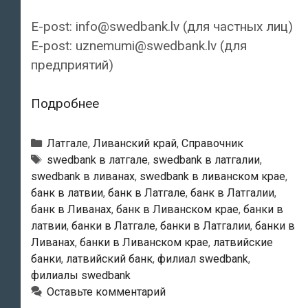
E-post: info@swedbank.lv (для частных лиц)
E-post: uznemumi@swedbank.lv (для
предприятий)
Swedbank
Подробнее
—
Ливанский
Рубрики
Латгале
,
Ливанский край
,
Справочник
филиал
Тэги
swedbank в латгале
,
swedbank в латгалии
,
swedbank в ливанах
,
swedbank в ливанском крае
,
банк в латвии
,
банк в Латгале
,
банк в Латгалии
,
банк в Ливанах
,
банк в Ливанском крае
,
банки в
латвии
,
банки в Латгале
,
банки в Латгалии
,
банки в
Ливанах
,
банки в Ливанском крае
,
латвийские
банки
,
латвийский банк
,
филиал swedbank
,
филиалы swedbank
Оставьте комментарий