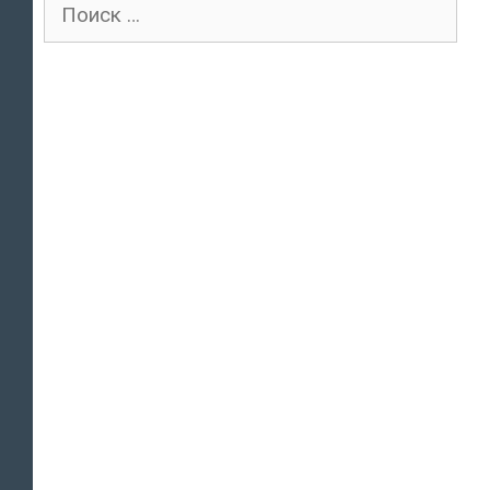
Поиск
для: