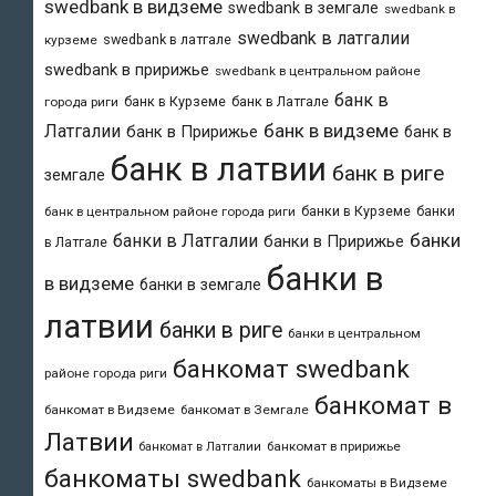
swedbank в видземе
swedbank в земгале
swedbank в
swedbank в латгалии
swedbank в латгале
курземе
swedbank в пририжье
swedbank в центральном районе
банк в
банк в Курземе
банк в Латгале
города риги
банк в видземе
Латгалии
банк в Пририжье
банк в
банк в латвии
банк в риге
земгале
банки в Курземе
банки
банк в центральном районе города риги
банки
банки в Латгалии
банки в Пририжье
в Латгале
банки в
в видземе
банки в земгале
латвии
банки в риге
банки в центральном
банкомат swedbank
районе города риги
банкомат в
банкомат в Видземе
банкомат в Земгале
Латвии
банкомат в пририжье
банкомат в Латгалии
банкоматы swedbank
банкоматы в Видземе