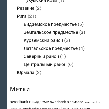
Тукумский край
(1)
Резекне
(2)
Рига
(21)
Видземское предместье
(5)
Земгальское предместье
(3)
Курземский район
(2)
Латгальское предместье
(4)
Северный район
(1)
Центральный район
(6)
Юрмала
(2)
Метки
swedbank в видземе
swedbank в земгале
swedbank в
swedbank в латгалии
swedbank в латгале