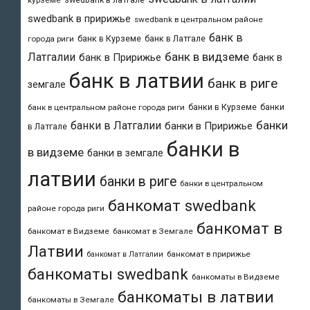
курземе
swedbank в пририжье
swedbank в центральном районе
банк в
банк в Курземе
банк в Латгале
города риги
банк в видземе
Латгалии
банк в Пририжье
банк в
банк в латвии
банк в риге
земгале
банки в Курземе
банки
банк в центральном районе города риги
банки
банки в Латгалии
банки в Пририжье
в Латгале
банки в
в видземе
банки в земгале
латвии
банки в риге
банки в центральном
банкомат swedbank
районе города риги
банкомат в
банкомат в Видземе
банкомат в Земгале
Латвии
банкомат в пририжье
банкомат в Латгалии
банкоматы swedbank
банкоматы в Видземе
банкоматы в латвии
банкоматы в Земгале