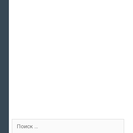
Поиск
для: