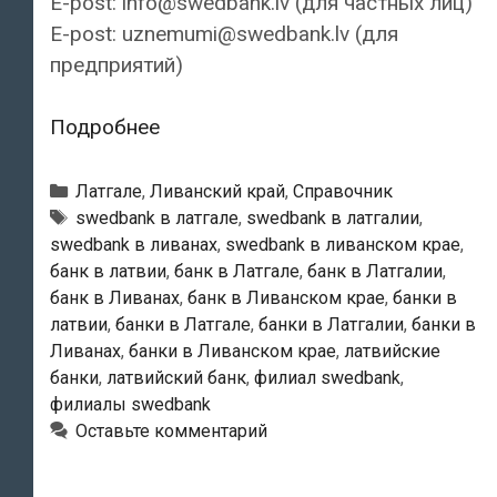
E-post: info@swedbank.lv (для частных лиц)
E-post: uznemumi@swedbank.lv (для
предприятий)
Swedbank
Подробнее
—
Ливанский
Рубрики
Латгале
,
Ливанский край
,
Справочник
филиал
Тэги
swedbank в латгале
,
swedbank в латгалии
,
swedbank в ливанах
,
swedbank в ливанском крае
,
банк в латвии
,
банк в Латгале
,
банк в Латгалии
,
банк в Ливанах
,
банк в Ливанском крае
,
банки в
латвии
,
банки в Латгале
,
банки в Латгалии
,
банки в
Ливанах
,
банки в Ливанском крае
,
латвийские
банки
,
латвийский банк
,
филиал swedbank
,
филиалы swedbank
Оставьте комментарий