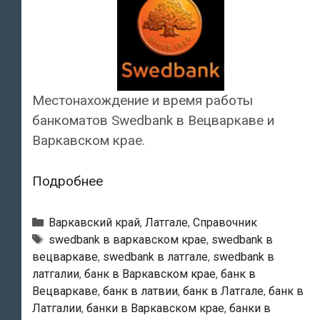
Местонахождение и время работы
банкоматов Swedbank в Вецваркаве и
Варкавском крае.
Swedbank
Подробнее
—
Банкоматы
Рубрики
Варкавский край
,
Латгале
,
Справочник
в
Тэги
swedbank в варкавском крае
,
swedbank в
вецваркаве
,
swedbank в латгале
,
swedbank в
Вецваркаве
латгалии
,
банк в Варкавском крае
,
банк в
Вецваркаве
,
банк в латвии
,
банк в Латгале
,
банк в
Латгалии
,
банки в Варкавском крае
,
банки в