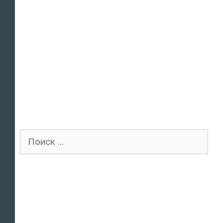
Поиск
для: