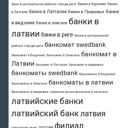
банки в Курземе
банки
банк в центральном районе города риги
банки
банки в Латгалии
банки в Пририжье
в Латгале
банки в
в видземе
банки в земгале
латвии
банки в риге
банки в центральном
банкомат swedbank
районе города риги
банкомат в
банкомат в Видземе
банкомат в Земгале
Латвии
банкомат в пририжье
банкомат в Латгалии
банкоматы swedbank
банкоматы в Видземе
банкоматы в латвии
банкоматы в Земгале
банкоматы в пририжье
комиссия рынка финансов и капитала
латвийские банки
латвийский банк
латвия
филиал
россия
отмывание денег