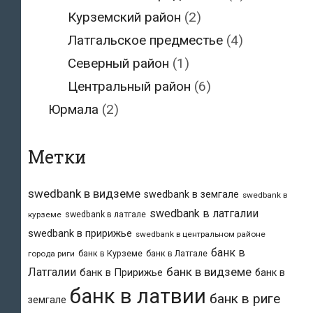
Курземский район
(2)
Латгальское предместье
(4)
Северный район
(1)
Центральный район
(6)
Юрмала
(2)
Метки
swedbank в видземе
swedbank в земгале
swedbank в
swedbank в латгалии
swedbank в латгале
курземе
swedbank в пририжье
swedbank в центральном районе
банк в
банк в Курземе
банк в Латгале
города риги
банк в видземе
Латгалии
банк в Пририжье
банк в
банк в латвии
банк в риге
земгале