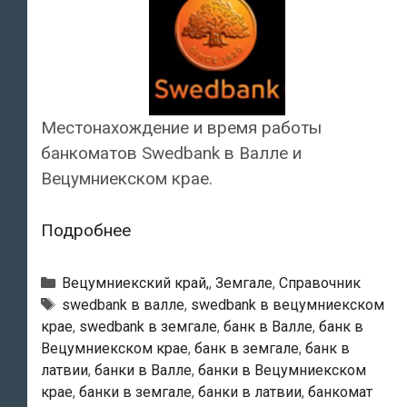
Местонахождение и время работы
банкоматов Swedbank в Валле и
Вецумниекском крае.
Swedbank
Подробнее
—
Банкоматы
Рубрики
Вецумниекский край,
,
Земгале
,
Справочник
в
Тэги
swedbank в валле
,
swedbank в вецумниекском
крае
,
swedbank в земгале
,
банк в Валле
,
банк в
Валле
Вецумниекском крае
,
банк в земгале
,
банк в
латвии
,
банки в Валле
,
банки в Вецумниекском
крае
,
банки в земгале
,
банки в латвии
,
банкомат