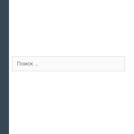
Поиск
для: