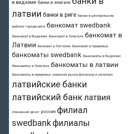
банки в
в видземе
банки в земгале
латвии
банки в риге
банки в центральном
банкомат swedbank
районе города риги
банкомат в
банкомат в Видземе
банкомат в Земгале
Латвии
банкомат в пририжье
банкомат в Латгалии
банкоматы swedbank
банкоматы в Видземе
банкоматы в латвии
банкоматы в Земгале
банкоматы в пририжье
комиссия рынка финансов и капитала
латвийские банки
латвийский банк
латвия
филиал
россия
отмывание денег
swedbank
филиалы