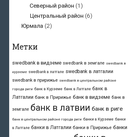
Северный район
(1)
Центральный район
(6)
Юрмала
(2)
Метки
swedbank в видземе
swedbank в земгале
swedbank в
swedbank в латгалии
swedbank в латгале
курземе
swedbank в пририжье
swedbank в центральном районе
банк в
банк в Курземе
банк в Латгале
города риги
банк в видземе
Латгалии
банк в Пририжье
банк в
банк в латвии
банк в риге
земгале
банки в Курземе
банки
банк в центральном районе города риги
банки
банки в Латгалии
банки в Пририжье
в Латгале