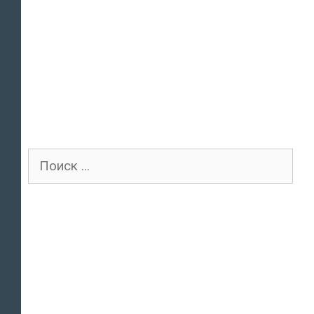
Поиск
для: