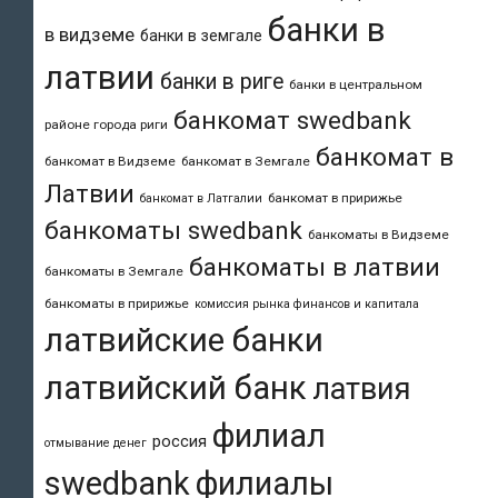
банки в
в видземе
банки в земгале
латвии
банки в риге
банки в центральном
банкомат swedbank
районе города риги
банкомат в
банкомат в Видземе
банкомат в Земгале
Латвии
банкомат в пририжье
банкомат в Латгалии
банкоматы swedbank
банкоматы в Видземе
банкоматы в латвии
банкоматы в Земгале
банкоматы в пририжье
комиссия рынка финансов и капитала
латвийские банки
латвийский банк
латвия
филиал
россия
отмывание денег
swedbank
филиалы