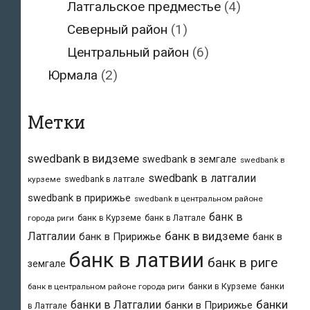
Латгальское предместье
(4)
Северный район
(1)
Центральный район
(6)
Юрмала
(2)
Метки
swedbank в видземе
swedbank в земгале
swedbank в
swedbank в латгалии
swedbank в латгале
курземе
swedbank в пририжье
swedbank в центральном районе
банк в
банк в Курземе
банк в Латгале
города риги
банк в видземе
Латгалии
банк в Пририжье
банк в
банк в латвии
банк в риге
земгале
банки в Курземе
банки
банк в центральном районе города риги
банки
банки в Латгалии
банки в Пририжье
в Латгале