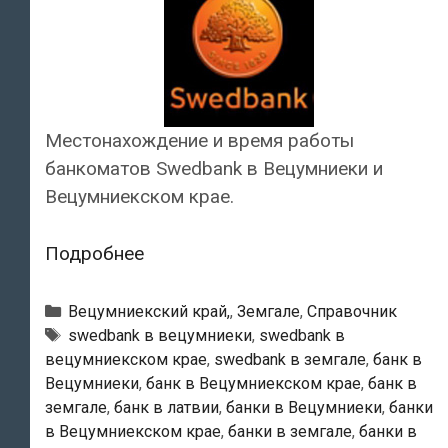
Местонахождение и время работы
банкоматов Swedbank в Вецумниеки и
Вецумниекском крае.
Swedbank
Подробнее
—
Банкоматы
Рубрики
Вецумниекский край,
,
Земгале
,
Справочник
в
Тэги
swedbank в вецумниеки
,
swedbank в
вецумниекском крае
,
swedbank в земгале
,
банк в
Вецумниеки
Вецумниеки
,
банк в Вецумниекском крае
,
банк в
земгале
,
банк в латвии
,
банки в Вецумниеки
,
банки
в Вецумниекском крае
,
банки в земгале
,
банки в