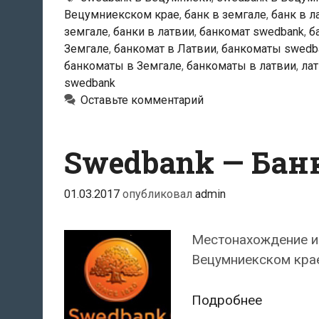
Вецумниекском крае
,
банк в земгале
,
банк в л
земгале
,
банки в латвии
,
банкомат swedbank
,
б
Земгале
,
банкомат в Латвии
,
банкоматы swedb
банкоматы в Земгале
,
банкоматы в латвии
,
ла
swedbank
Оставьте комментарий
Swedbank — Бан
01.03.2017
опубликовал
admin
Местонахождение и
Вецумниекском крае
Swedban
Подробнее