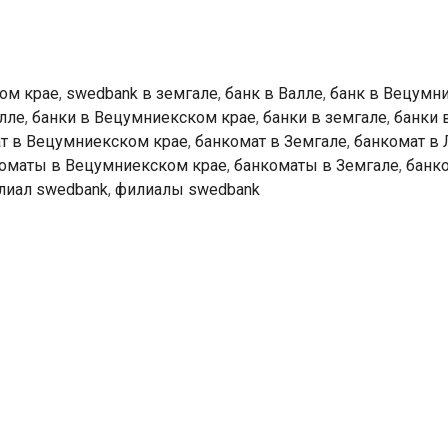
ты
ом крае
,
swedbank в земгале
,
банк в Валле
,
банк в Вецумн
алле
,
банки в Вецумниекском крае
,
банки в земгале
,
банки 
т в Вецумниекском крае
,
банкомат в Земгале
,
банкомат в 
оматы в Вецумниекском крае
,
банкоматы в Земгале
,
банк
лиал swedbank
,
филиалы swedbank