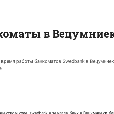
нкоматы в Вецумние
 время работы банкоматов Swedbank в Вецумниек
.
k
ты
еки
ниекском крае
,
swedbank в земгале
,
банк в Вецумниеки
,
ба