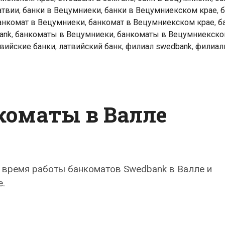
атвии
,
банки в Вецумниеки
,
банки в Вецумниекском крае
,
б
анкомат в Вецумниеки
,
банкомат в Вецумниекском крае
,
б
ank
,
банкоматы в Вецумниеки
,
банкоматы в Вецумниекско
твийские банки
,
латвийский банк
,
филиал swedbank
,
филиа
коматы в Валле
 время работы банкоматов Swedbank в Валле и
.
k