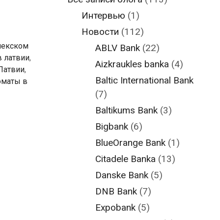
Интервью
(1)
Новости
(112)
иекском
ABLV Bank
(22)
в латвии
,
Aizkraukles banka
(4)
Латвии
,
Baltic International Bank
оматы в
(7)
Baltikums Bank
(3)
Bigbank
(6)
BlueOrange Bank
(1)
Citadele Banka
(13)
Danske Bank
(5)
DNB Bank
(7)
Expobank
(5)