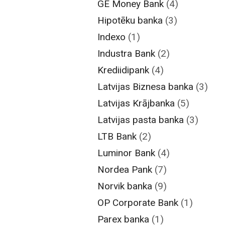
GE Money Bank
(4)
Hipotēku banka
(3)
Indexo
(1)
Industra Bank
(2)
Krediidipank
(4)
Latvijas Biznesa banka
(3)
Latvijas Krājbanka
(5)
Latvijas pasta banka
(3)
LTB Bank
(2)
Luminor Bank
(4)
Nordea Pank
(7)
Norvik banka
(9)
OP Corporate Bank
(1)
Parex banka
(1)