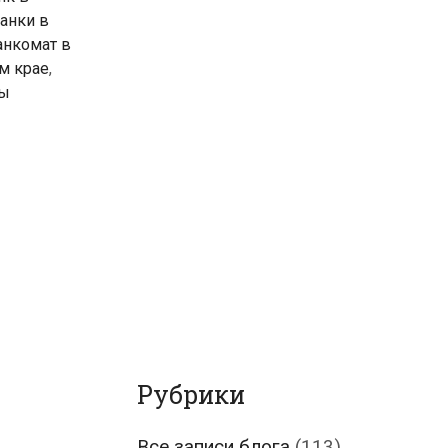
анки в
анкомат в
м крае
,
лы
Рубрики
Все записи блога
(113)