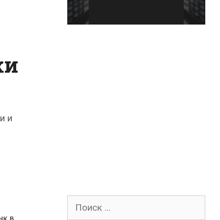
ки
и и
Поиск
для:
нк в