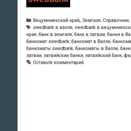
—
Банкома
в
Рубрики
Вецумниекский край,
,
Земгале
,
Справочник
Валле
Тэги
swedbank в валле
,
swedbank в вецумниекск
крае
,
банк в земгале
,
банк в латвии
,
банки в В
банкомат swedbank
,
банкомат в Валле
,
банкома
банкоматы swedbank
,
банкоматы в Валле
,
банк
латвии
,
латвийские банки
,
латвийский банк
,
фи
Оставьте комментарий