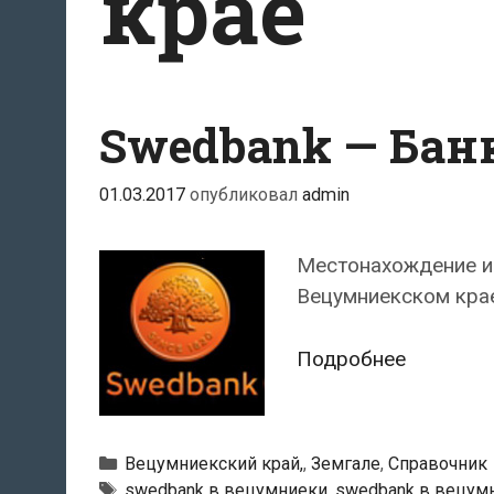
крае
Swedbank — Ба
01.03.2017
опубликовал
admin
Местонахождение и
Вецумниекском крае
Swedban
Подробнее
—
Банкома
в
Рубрики
Вецумниекский край,
,
Земгале
,
Справочник
Вецумни
Тэги
swedbank в вецумниеки
,
swedbank в вецум