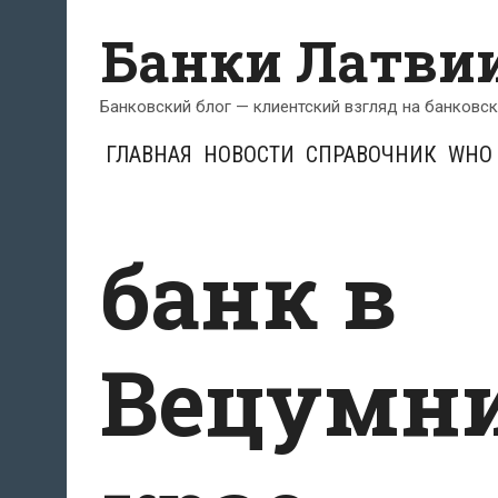
Перейти
Банки Латви
к
содержимому
Банковский блог — клиентский взгляд на банковс
ГЛАВНАЯ
НОВОСТИ
СПРАВОЧНИК
WHO 
банк в
Вецумн