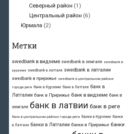
Северный район
(1)
Центральный район
(6)
Юрмала
(2)
Метки
swedbank в видземе
swedbank в земгале
swedbank в
swedbank в латгалии
swedbank в латгале
курземе
swedbank в пририжье
swedbank в центральном районе
банк в
банк в Курземе
банк в Латгале
города риги
банк в видземе
Латгалии
банк в Пририжье
банк в
банк в латвии
банк в риге
земгале
банки в Курземе
банки
банк в центральном районе города риги
банки
банки в Латгалии
банки в Пририжье
в Латгале