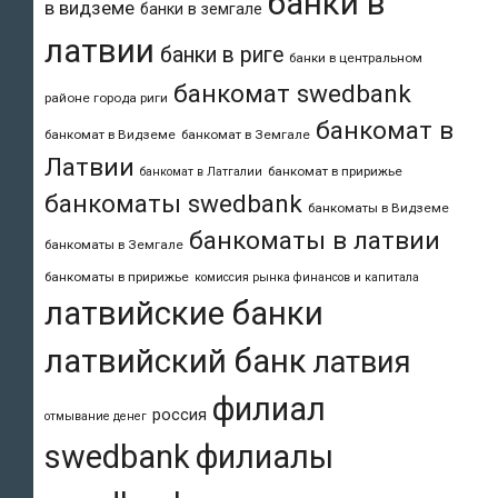
банки в
в видземе
банки в земгале
латвии
банки в риге
банки в центральном
банкомат swedbank
районе города риги
банкомат в
банкомат в Видземе
банкомат в Земгале
Латвии
банкомат в пририжье
банкомат в Латгалии
банкоматы swedbank
банкоматы в Видземе
банкоматы в латвии
банкоматы в Земгале
банкоматы в пририжье
комиссия рынка финансов и капитала
латвийские банки
латвийский банк
латвия
филиал
россия
отмывание денег
swedbank
филиалы