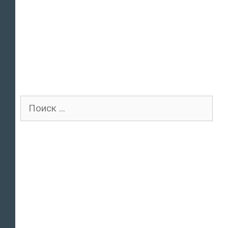
Поиск
для: