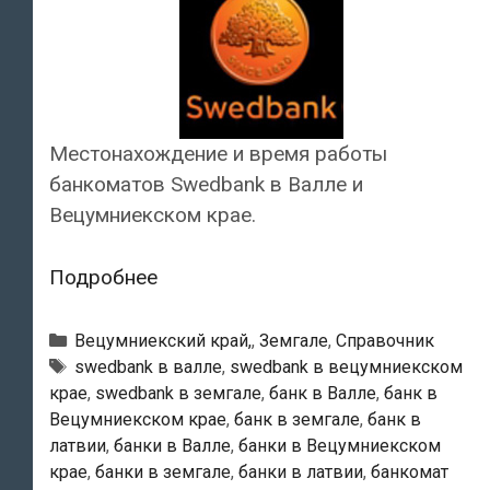
Местонахождение и время работы
банкоматов Swedbank в Валле и
Вецумниекском крае.
Swedbank
Подробнее
—
Банкоматы
Рубрики
Вецумниекский край,
,
Земгале
,
Справочник
в
Тэги
swedbank в валле
,
swedbank в вецумниекском
крае
,
swedbank в земгале
,
банк в Валле
,
банк в
Валле
Вецумниекском крае
,
банк в земгале
,
банк в
латвии
,
банки в Валле
,
банки в Вецумниекском
крае
,
банки в земгале
,
банки в латвии
,
банкомат