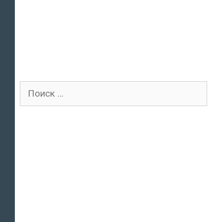
Поиск
для: