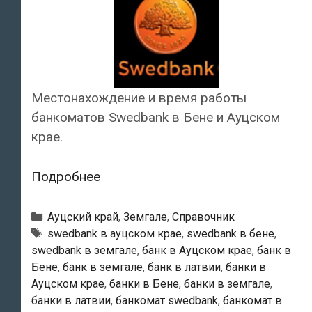
Местонахождение и время работы
банкоматов Swedbank в Бене и Ауцском
крае.
Swedbank
Подробнее
—
Банкоматы
Рубрики
Ауцский край
,
Земгале
,
Справочник
в
Тэги
swedbank в ауцском крае
,
swedbank в бене
,
swedbank в земгале
,
банк в Ауцском крае
,
банк в
Бене
Бене
,
банк в земгале
,
банк в латвии
,
банки в
Ауцском крае
,
банки в Бене
,
банки в земгале
,
банки в латвии
,
банкомат swedbank
,
банкомат в