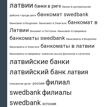
латвии
банки в риге
банки в центральном
банкомат swedbank
районе города риги
банкомат в
банкомат в Видземе
банкомат в Земгале
Латвии
банкомат в пририжье
банкомат в Латгалии
банкоматы swedbank
банкоматы в Видземе
банкоматы в латвии
банкоматы в Земгале
банкоматы в пририжье
комиссия рынка финансов и капитала
латвийские банки
латвийский банк
латвия
филиал
россия
отмывание денег
swedbank
филиалы
swedbank
эстония