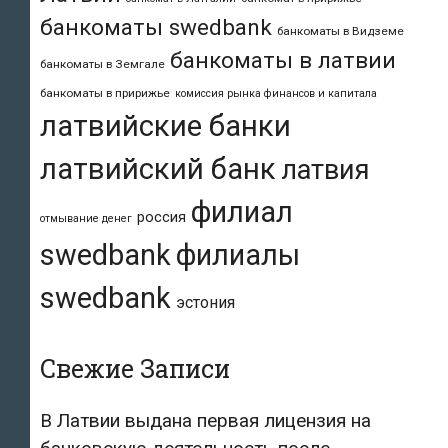
банкоматы swedbank
банкоматы в Видземе
банкоматы в латвии
банкоматы в Земгале
банкоматы в пририжье
комиссия рынка финансов и капитала
латвийские банки
латвийский банк
латвия
филиал
россия
отмывание денег
swedbank
филиалы
swedbank
эстония
Свежие Записи
В Латвии выдана первая лицензия на