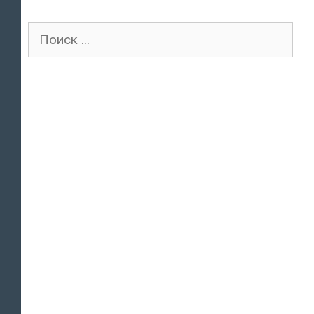
Поиск
для: