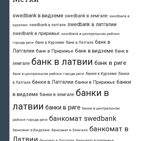
swedbank в видземе
swedbank в земгале
swedbank в
swedbank в латгалии
swedbank в латгале
курземе
swedbank в пририжье
swedbank в центральном районе
банк в
банк в Курземе
банк в Латгале
города риги
банк в видземе
Латгалии
банк в Пририжье
банк в
банк в латвии
банк в риге
земгале
банки в Курземе
банки
банк в центральном районе города риги
банки
банки в Латгалии
банки в Пририжье
в Латгале
банки в
в видземе
банки в земгале
латвии
банки в риге
банки в центральном
банкомат swedbank
районе города риги
банкомат в
банкомат в Видземе
банкомат в Земгале
Латвии
банкомат в пририжье
банкомат в Латгалии