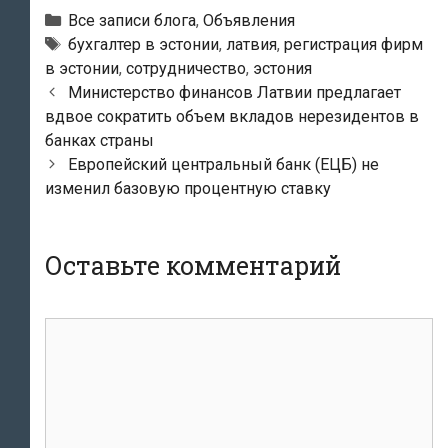
Рубрики
Все записи блога
,
Объявления
Тэги
бухгалтер в эстонии
,
латвия
,
регистрация фирм
в эстонии
,
сотрудничество
,
эстония
Навигация
Министерство финансов Латвии предлагает
по
вдвое сократить объем вкладов нерезидентов в
записям
банках страны
Европейский центральный банк (ЕЦБ) не
изменил базовую процентную ставку
Оставьте комментарий
комментарий