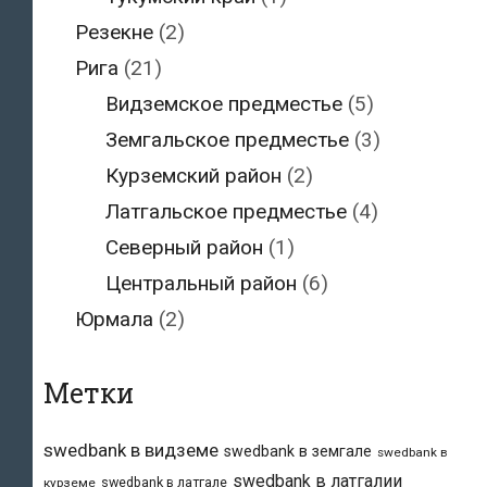
Резекне
(2)
Рига
(21)
Видземское предместье
(5)
Земгальское предместье
(3)
Курземский район
(2)
Латгальское предместье
(4)
Северный район
(1)
Центральный район
(6)
Юрмала
(2)
Метки
swedbank в видземе
swedbank в земгале
swedbank в
swedbank в латгалии
swedbank в латгале
курземе