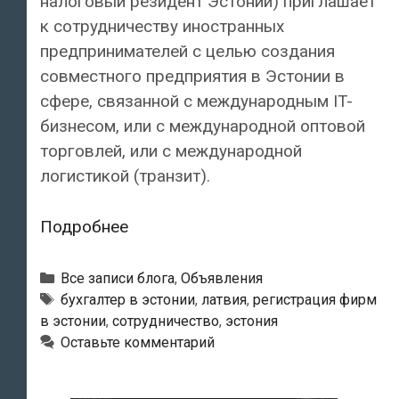
налоговый резидент Эстонии) приглашает
к сотрудничеству иностранных
предпринимателей с целью создания
совместного предприятия в Эстонии в
сфере, связанной с международным IT-
бизнесом, или с международной оптовой
торговлей, или с международной
логистикой (транзит).
Эстонская
Подробнее
фирма
приглашает
Рубрики
Все записи блога
,
Объявления
к
Тэги
бухгалтер в эстонии
,
латвия
,
регистрация фирм
в эстонии
,
сотрудничество
,
эстония
сотрудничеству
Оставьте комментарий