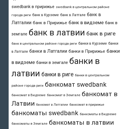
swedbank в пририжье
swedbank в центральном районе
банк в
банк в Курземе
банк в Латгале
города риги
банк в видземе
Латгалии
банк в Пририжье
банк в
банк в латвии
банк в риге
земгале
банки в Курземе
банки
банк в центральном районе города риги
банки
банки в Латгалии
банки в Пририжье
в Латгале
банки в
в видземе
банки в земгале
латвии
банки в риге
банки в центральном
банкомат swedbank
районе города риги
банкомат в
банкомат в Видземе
банкомат в Земгале
Латвии
банкомат в пририжье
банкомат в Латгалии
банкоматы swedbank
банкоматы в Видземе
банкоматы в латвии
банкоматы в Земгале