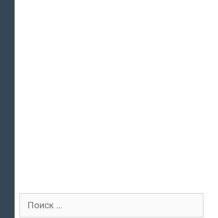
Поиск
для: