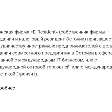
нская фирма «E-Resident» (собственник фирмы —
данин и налоговый резидент Эстонии) приглашает
рудничеству иностранных предпринимателей с цел
ания совместного предприятия в Эстонии в сфере
анной с международным IT-бизнесом, или с
дународной оптовой торговлей, или с междунаро
стикой (транзит).
Эстонская
робнее
фирма
приглашает
к