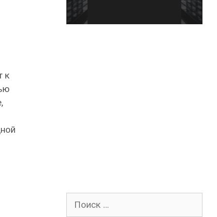
 к
ью
,
дной
Поиск
для: