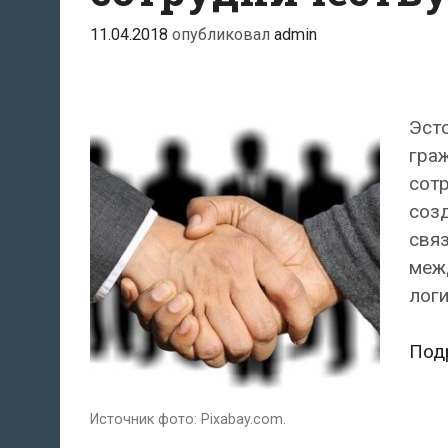
11.04.2018
опубликовал
admin
Эсто
граж
сот
созд
связ
меж
логи
Под
Источник фото: Pixabay.com.