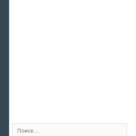
Поиск
для: