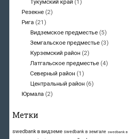
Тукумский край
(1)
Резекне
(2)
Рига
(21)
Видземское предместье
(5)
Земгальское предместье
(3)
Курземский район
(2)
Латгальское предместье
(4)
Северный район
(1)
Центральный район
(6)
Юрмала
(2)
Метки
swedbank в видземе
swedbank в земгале
swedbank в