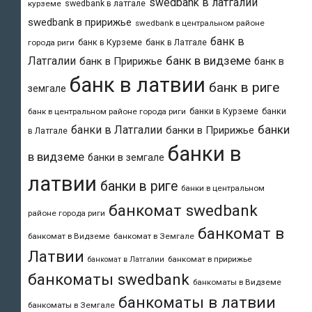
swedbank в латгалии
swedbank в латгале
курземе
swedbank в пририжье
swedbank в центральном районе
банк в
банк в Курземе
банк в Латгале
города риги
банк в видземе
Латгалии
банк в Пририжье
банк в
банк в латвии
банк в риге
земгале
банки в Курземе
банки
банк в центральном районе города риги
банки
банки в Латгалии
банки в Пририжье
в Латгале
банки в
в видземе
банки в земгале
латвии
банки в риге
банки в центральном
банкомат swedbank
районе города риги
банкомат в
банкомат в Видземе
банкомат в Земгале
Латвии
банкомат в пририжье
банкомат в Латгалии
банкоматы swedbank
банкоматы в Видземе
банкоматы в латвии
банкоматы в Земгале