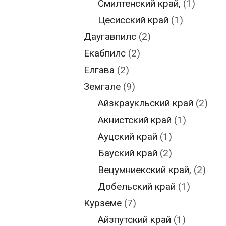
Смилтенский край,
(1)
Цесисский край
(1)
Даугавпилс
(2)
Екабпилс
(2)
Елгава
(2)
Земгале
(9)
Айзкраукльский край
(2)
Акнистский край
(1)
Ауцский край
(1)
Бауский край
(2)
Вецумниекский край,
(2)
Добельский край
(1)
Курземе
(7)
Айзпутский край
(1)