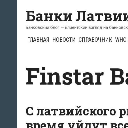
Перейти
Банки Латви
к
содержимому
Банковский блог — клиентский взгляд на банковс
ГЛАВНАЯ
НОВОСТИ
СПРАВОЧНИК
WHO 
Finstar B
С латвийского 
время уйдут вс