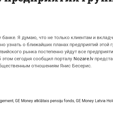
 банке. Я думаю, что не только клиентам и вклад
сно узнать о ближайших планах предприятий этой г
атвийского рынка постепенно уйдут все предприят
б этом сегодня сообщил порталу
Nozare.lv
предста
общественным отношениям Янис Бесерис.
agement
,
GE Money atklātais pensiju fonds
,
GE Money Latvia Hol