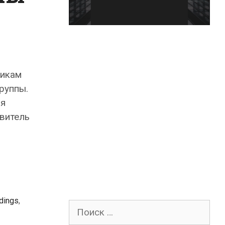
чикам
руппы.
ия
витель
dings
,
Поиск
для: