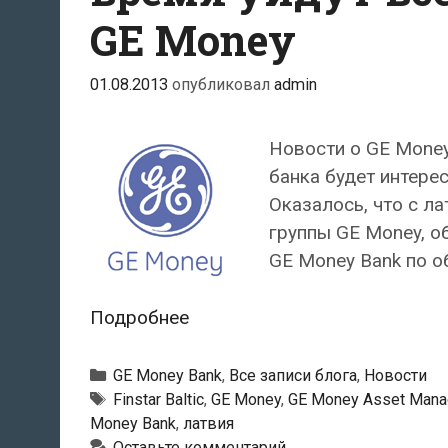
GE Money
01.08.2013
опубликовал
admin
Новости о GE Money
банка будет интере
Оказалось, что с л
группы GE Money, о
GE Money Bank по 
С
Подробнее
латвийского
рынка
Рубрики
GE Money Bank
,
Все записи блога
,
Новости
в
Тэги
Finstar Baltic
,
GE Money
,
GE Money Asset Man
Money Bank
,
латвия
ближайшее
Оставьте комментарий