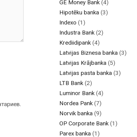
GE Money Bank
(4)
Hipotēku banka
(3)
Indexo
(1)
Industra Bank
(2)
Krediidipank
(4)
Latvijas Biznesa banka
(3)
Latvijas Krājbanka
(5)
Latvijas pasta banka
(3)
LTB Bank
(2)
Luminor Bank
(4)
Nordea Pank
(7)
нтариев.
Norvik banka
(9)
OP Corporate Bank
(1)
Parex banka
(1)