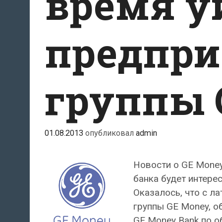
время у
предпри
группы 
01.08.2013
опубликовал
admin
Новости о GE Money
банка будет интере
Оказалось, что с л
группы GE Money, о
GE Money Bank по 