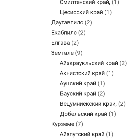
Смилтенский край,
(1)
Цесисский край
(1)
Даугавпилс
(2)
Екабпилс
(2)
Елгава
(2)
Земгале
(9)
Айзкраукльский край
(2)
Акнистский край
(1)
Ауцский край
(1)
Бауский край
(2)
Вецумниекский край,
(2)
Добельский край
(1)
Курземе
(7)
Айзпутский край
(1)