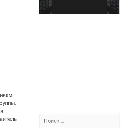
чикам
руппы.
ия
Поиск
витель
для: