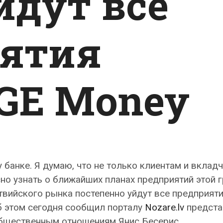
йдут все
ятия
GE Money
 банке. Я думаю, что не только клиентам и вклад
сно узнать о ближайших планах предприятий этой г
атвийского рынка постепенно уйдут все предприят
б этом сегодня сообщил порталу
Nozare.lv
предста
общественным отношениям Янис Бесерис.