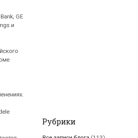
Bank, GE
ings и
ийского
роме
енениях.
dele
Рубрики
Все записи блога
(113)
тается