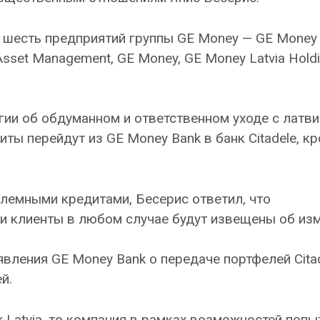
т шесть предприятий группы GE Money — GE Money 
 Asset Management, GE Money, GE Money Latvia Hold
гии об обдуманном и ответственном уходе с латв
иты перейдут из GE Money Bank в банк Citadele, к
блемными кредитами, Бесерис ответил, что
 и клиенты в любом случае будут извещены об изм
явления GE Money Bank о передаче портфелей Cita
й.
 Latvia, то компания в рамках возможностей попы