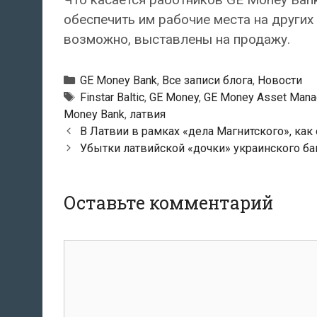
обеспечить им рабочие места на других
возможно, выставлены на продажу.
Рубрики
GE Money Bank
,
Все записи блога
,
Новости
Тэги
Finstar Baltic
,
GE Money
,
GE Money Asset Man
Money Bank
,
латвия
Навигация
В Латвии в рамках «дела Магнитского», как
по
Убытки латвийской «дочки» украинского ба
записям
Оставьте комментарий
комментарий