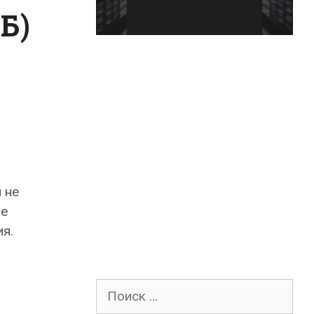
Б)
 не
ле
я.
Поиск
для: