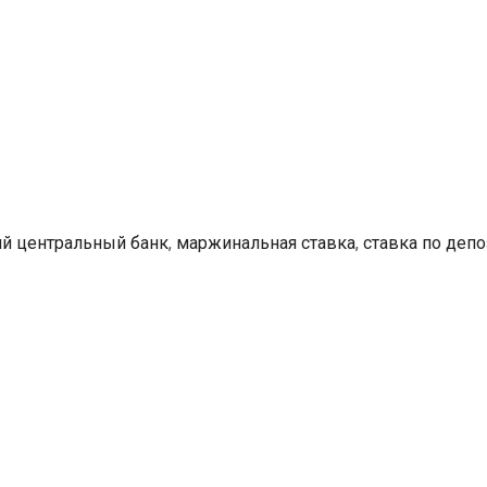
(ЕЦБ)
не
изменил
базовую
процентную
ставку
й центральный банк
,
маржинальная ставка
,
ставка по деп