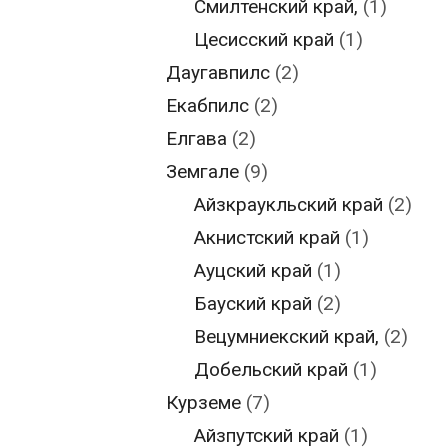
Смилтенский край,
(1)
Цесисский край
(1)
Даугавпилс
(2)
Екабпилс
(2)
Елгава
(2)
Земгале
(9)
Айзкраукльский край
(2)
Акнистский край
(1)
Ауцский край
(1)
Бауский край
(2)
Вецумниекский край,
(2)
Добельский край
(1)
Курземе
(7)
Айзпутский край
(1)