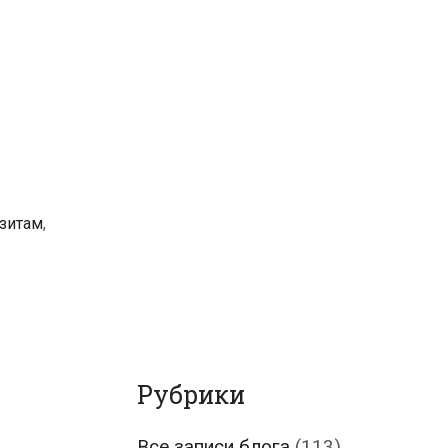
озитам
,
Рубрики
Все записи блога
(113)