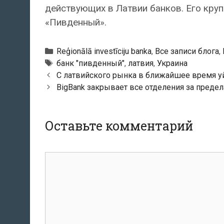
действующих в Латвии банков. Его кру
«Пивденный».
Рубрики
Reģionālā investīciju banka
,
Все записи блога
,
Тэги
банк "пивденный"
,
латвия
,
Украина
Навигация
С латвийского рынка в ближайшее время у
по
BigBank закрывает все отделения за преде
записям
Оставьте комментарий
комментарий