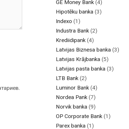
GE Money Bank
(4)
Hipotēku banka
(3)
Indexo
(1)
Industra Bank
(2)
Krediidipank
(4)
Latvijas Biznesa banka
(3)
Latvijas Krājbanka
(5)
Latvijas pasta banka
(3)
LTB Bank
(2)
Luminor Bank
(4)
нтариев.
Nordea Pank
(7)
Norvik banka
(9)
OP Corporate Bank
(1)
Parex banka
(1)