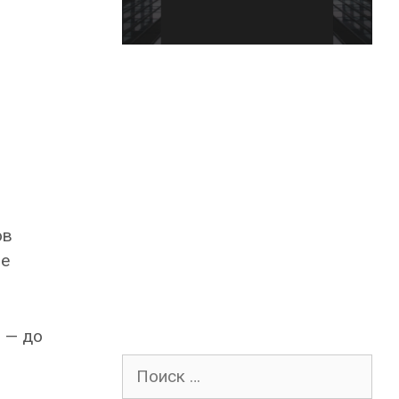
ов
ые
% — до
Поиск
для: