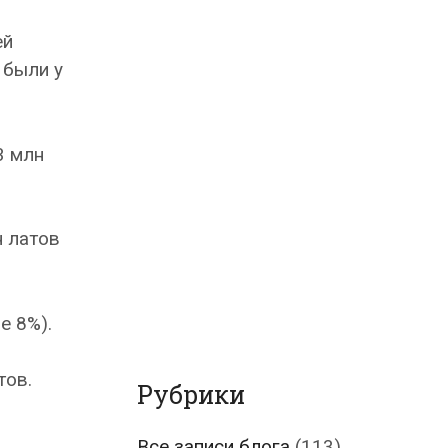
ей
 были у
3 млн
н латов
е 8%).
тов.
Рубрики
Все записи блога
(113)