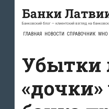
Перейти
Банки Латви
к
содержимому
Банковский блог — клиентский взгляд на банковс
ГЛАВНАЯ
НОВОСТИ
СПРАВОЧНИК
WHO 
Убытки 
«дочки»