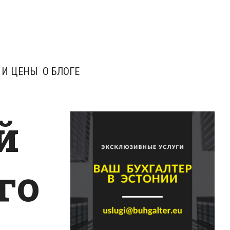
 И ЦЕНЫ
О БЛОГЕ
й
го