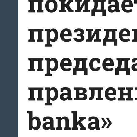
покидае
президе
председ
правлен
banka»