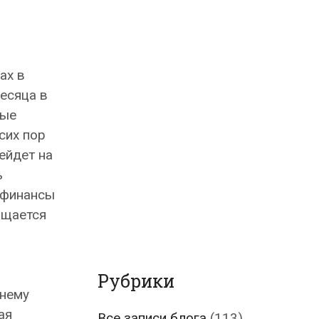
ах в
есяца в
ные
сих пор
ейдет на
ь
 финансы
бщается
Рубрики
жнему
ая
Все записи блога
(113)