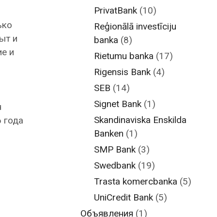
PrivatBank
(10)
ько
Reģionālā investīciju
ыт и
banka
(8)
ие и
Rietumu banka
(17)
Rigensis Bank
(4)
SEB
(14)
Signet Bank
(1)
н
Skandinaviska Enskilda
 года
Banken
(1)
SMP Bank
(3)
Swedbank
(19)
Trasta komercbanka
(5)
UniCredit Bank
(5)
Объявления
(1)