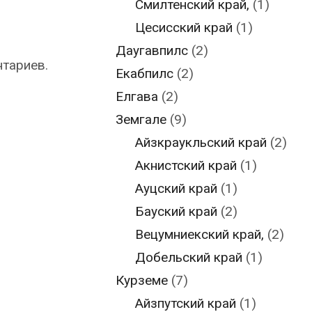
Смилтенский край,
(1)
Цесисский край
(1)
Даугавпилс
(2)
нтариев.
Екабпилс
(2)
Елгава
(2)
Земгале
(9)
Айзкраукльский край
(2)
Акнистский край
(1)
Ауцский край
(1)
Бауский край
(2)
Вецумниекский край,
(2)
Добельский край
(1)
Курземе
(7)
Айзпутский край
(1)