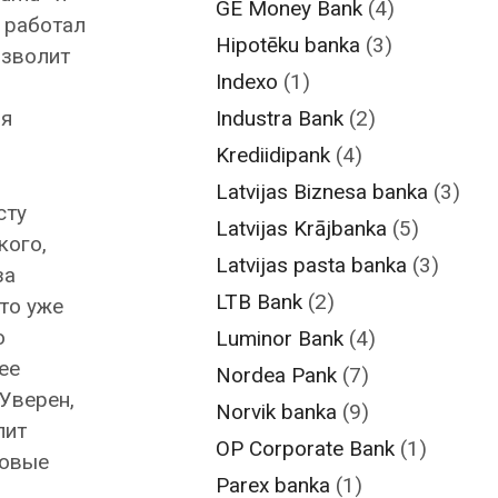
GE Money Bank
(4)
 работал
Hipotēku banka
(3)
озволит
Indexo
(1)
Industra Bank
(2)
ля
Krediidipank
(4)
Latvijas Biznesa banka
(3)
сту
Latvijas Krājbanka
(5)
кого,
Latvijas pasta banka
(3)
за
LTB Bank
(2)
то уже
о
Luminor Bank
(4)
ее
Nordea Pank
(7)
Уверен,
Norvik banka
(9)
лит
OP Corporate Bank
(1)
ровые
Parex banka
(1)