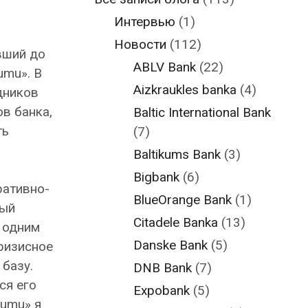
Интервью
(1)
Новости
(112)
вший до
ABLV Bank
(22)
umu». В
Aizkraukles banka
(4)
дников
в банка,
Baltic International Bank
ть
(7)
Baltikums Bank
(3)
Bigbank
(6)
ративно-
BlueOrange Bank
(1)
ный
Citadele Banka
(13)
 одним
Danske Bank
(5)
ризисное
 базу.
DNB Bank
(7)
ся его
Expobank
(5)
tumu» я