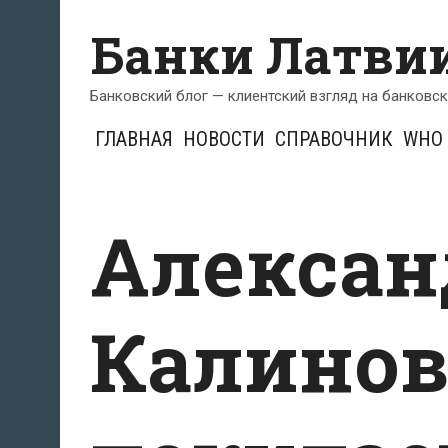
Перейти
Банки Латви
к
содержимому
Банковский блог — клиентский взгляд на банковс
ГЛАВНАЯ
НОВОСТИ
СПРАВОЧНИК
WHO 
Алексан
Калино