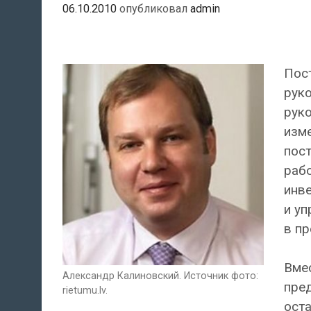
06.10.2010
опубликовал
admin
Пост
руко
руко
изм
пост
рабо
инв
и уп
в пр
Вмес
Александр Калиновский. Источник фото:
пре
rietumu.lv.
оста