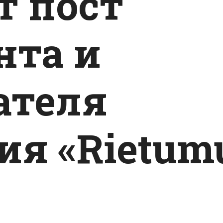
т пост
нта и
ателя
ия «Rietum