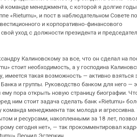
 команде менеджмента, с которой я долгие годы
уппе «Rietumu», и пост в наблюдательном Совете п
нвестиционного и корпоративно-финансового
 свой уход с должности президента и председате
андру Калиновскому за все, что он сделал на по
umu» стоит необходимость, а у господина Калиновс
у, имеется такая возможность — активно взяться 
Банка и группы. Руководство банком для него — э
и ему пора открыть новую страницу биографии. Чт
еред ним стоит задача сделать банк «Rietumu» бол
 команда менеджмента так молода и агрессивна. 
пытом и ресурсами, накопленными за 18 лет, позво
орому сегодня нет», — так прокомментировал кад
tumu» Леонид Эстеркин.