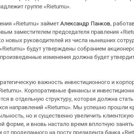
адлежит группе «Rietumu».
ения «Rietumu» займет
Александр Панков
, работа
рвым заместителем председателя правления «Riet
ко новых руководителей из числа нынешних сотру
 «Rietumu» будут утверждены собранием акционеро
о произведенные изменения должна будет утверди
ратегическую важность инвестиционного и корпо
Rietumu». Корпоративные финансы и инвестицион
тся в отдельную структуру, которая должна стать
ся направлений «Rietumu». Мы успешно прошли к
ыльность, но и существенно увеличить клиентскую
й форме, и вновь настало время вплотную занять
от проделанного на посту президента банка «Rie