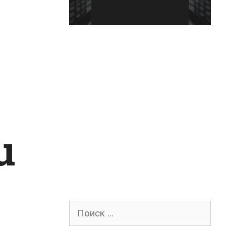
u
Поиск
для: