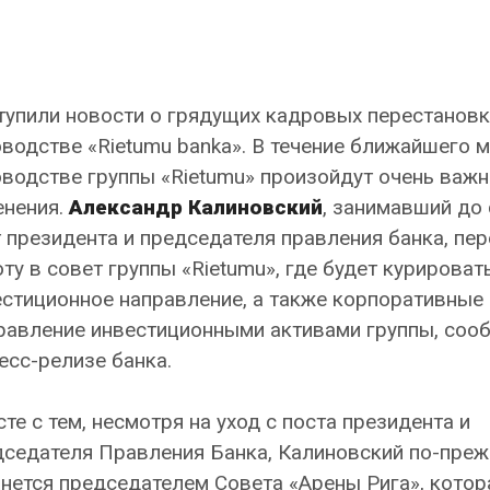
упили новости о грядущих кадровых перестановк
водстве «Rietumu banka». В течение ближайшего м
водстве группы «Rietumu» произойдут очень важ
енения.
Александр Калиновский
, занимавший до 
 президента и председателя правления банка, пер
ту в совет группы «Rietumu», где будет курироват
естиционное направление, а также корпоративные
равление инвестиционными активами группы, соо
есс-релизе банка.
те с тем, несмотря на уход с поста президента и
дседателя Правления Банка, Калиновский по-пре
нется председателем Совета «Арены Рига», котор