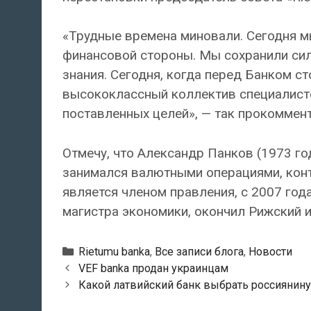
«Трудные времена миновали. Сегодня мы
финансовой стороны. Мы сохранили сил
знания. Сегодня, когда перед Банком ст
высококлассный коллектив специалистов
поставленных целей», — так прокоммен
Отмечу, что Александр Панков (1973 год
занимался валютными операциями, конт
является членом правления, с 2007 год
магистра экономики, окончил Рижский 
Рубрики
Rietumu banka
,
Все записи блога
,
Новости
Навигация
VEF banka продан украинцам
по
Какой латвийский банк выбрать россиянину
записям