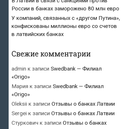
В Латвии в связи с санкциями против
России в банках заморожено 80 млн евро
У компаний, связанных с «другом Путина»,
конфискованы миллионы евро со счетов
в латвийских банках
Свежие комментарии
admin
к записи
Swedbank — Филиал
«Origo»
Мария
к записи
Swedbank — Филиал
«Origo»
Oleksii
к записи
Отзывы о банках Латвии
Sergei
к записи
Отзывы о банках Латвии
Стуркович
к записи
Отзывы о банках