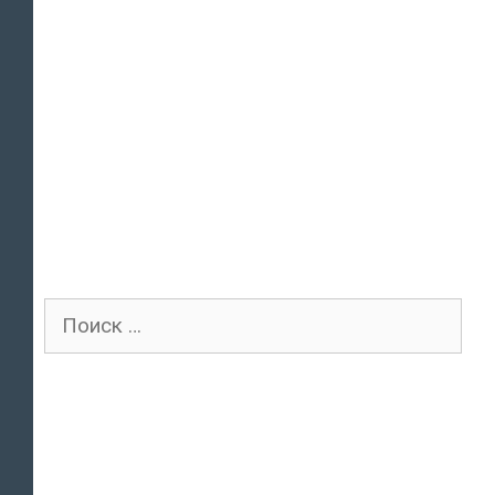
Поиск
для: