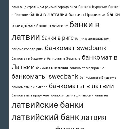
банки в Курземе
банки
банк в центральном районе города риги
банки
банки в Латгалии
банки в Пририжье
в Латгале
банки в
в видземе
банки в земгале
латвии
банки в риге
банки в центральном
банкомат swedbank
районе города риги
банкомат в
банкомат в Видземе
банкомат в Земгале
Латвии
банкомат в пририжье
банкомат в Латгалии
банкоматы swedbank
банкоматы в Видземе
банкоматы в латвии
банкоматы в Земгале
банкоматы в пририжье
комиссия рынка финансов и капитала
латвийские банки
латвийский банк
латвия