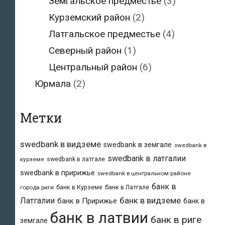
Земгальское предместье
(3)
Курземский район
(2)
Латгальское предместье
(4)
Северный район
(1)
Центральный район
(6)
Юрмала
(2)
Метки
swedbank в видземе
swedbank в земгале
swedbank в
swedbank в латгалии
swedbank в латгале
курземе
swedbank в пририжье
swedbank в центральном районе
банк в
банк в Курземе
банк в Латгале
города риги
банк в видземе
Латгалии
банк в Пририжье
банк в
банк в латвии
банк в риге
земгале