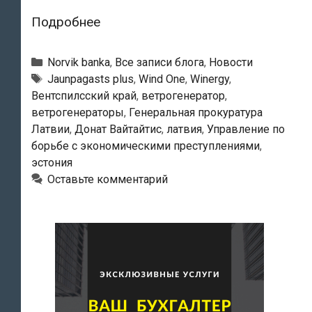
Предприятие
Подробнее
Winergy
подало
Рубрики
Norvik banka
,
Все записи блога
,
Новости
на
Тэги
Jaunpagasts plus
,
Wind One
,
Winergy
,
Вентспилсский край
,
ветрогенератор
,
Norvik
ветрогенераторы
,
Генеральная прокуратура
bankа
Латвии
,
Донат Вайтайтис
,
латвия
,
Управление по
заявление
борьбе с экономическими преступлениями
,
в
эстония
прокуратуру
Оставьте комментарий