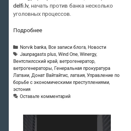
delfi.lv
, начать против банка несколько
уголовных процессов.
Предприятие
Подробнее
Winergy
подало
Рубрики
Norvik banka
,
Все записи блога
,
Новости
на
Тэги
Jaunpagasts plus
,
Wind One
,
Winergy
,
Вентспилсский край
,
ветрогенератор
,
Norvik
ветрогенераторы
,
Генеральная прокуратура
bankа
Латвии
,
Донат Вайтайтис
,
латвия
,
Управление по
заявление
борьбе с экономическими преступлениями
,
в
эстония
прокуратуру
Оставьте комментарий