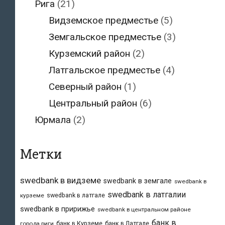
Рига
(21)
Видземское предместье
(5)
Земгальское предместье
(3)
Курземский район
(2)
Латгальское предместье
(4)
Северный район
(1)
Центральный район
(6)
Юрмала
(2)
Метки
swedbank в видземе
swedbank в земгале
swedbank в
swedbank в латгалии
swedbank в латгале
курземе
swedbank в пририжье
swedbank в центральном районе
банк в
банк в Курземе
банк в Латгале
города риги