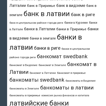
банк в видземе
Латгалии
банк в Пририжье
банк в
банк в латвии
банк в риге
земгале
банки в Курземе
банки
банк в центральном районе города риги
банки
банки в Латгалии
банки в Пририжье
в Латгале
банки в
в видземе
банки в земгале
латвии
банки в риге
банки в центральном
банкомат swedbank
районе города риги
банкомат в
банкомат в Видземе
банкомат в Земгале
Латвии
банкомат в пририжье
банкомат в Латгалии
банкоматы swedbank
банкоматы в Видземе
банкоматы в латвии
банкоматы в Земгале
банкоматы в пририжье
комиссия рынка финансов и капитала
латвийские банки