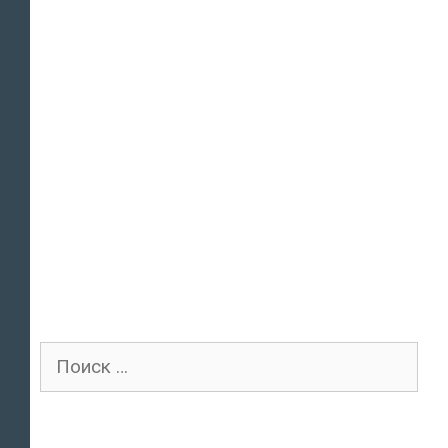
Поиск
для: