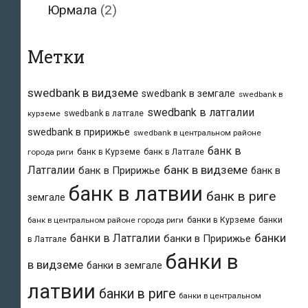
Юрмала
(2)
Метки
swedbank в видземе
swedbank в земгале
swedbank в
swedbank в латгалии
swedbank в латгале
курземе
swedbank в пририжье
swedbank в центральном районе
банк в
банк в Курземе
банк в Латгале
города риги
банк в видземе
Латгалии
банк в Пририжье
банк в
банк в латвии
банк в риге
земгале
банки в Курземе
банки
банк в центральном районе города риги
банки
банки в Латгалии
банки в Пририжье
в Латгале
банки в
в видземе
банки в земгале
латвии
банки в риге
банки в центральном