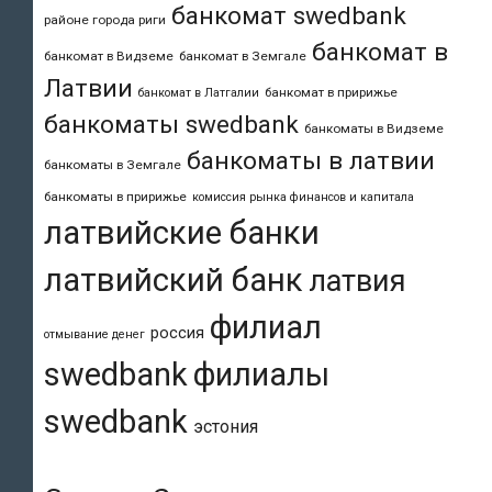
банкомат swedbank
районе города риги
банкомат в
банкомат в Видземе
банкомат в Земгале
Латвии
банкомат в пририжье
банкомат в Латгалии
банкоматы swedbank
банкоматы в Видземе
банкоматы в латвии
банкоматы в Земгале
банкоматы в пририжье
комиссия рынка финансов и капитала
латвийские банки
латвийский банк
латвия
филиал
россия
отмывание денег
swedbank
филиалы
swedbank
эстония