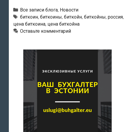
сегодняшнего
дня
Рубрики
Все записи блога
,
Новости
биткоин
Тэги
биткоин
,
биткоины
,
биткойн
,
биткойны
,
россия
,
цена биткоина
,
цена биткойна
стал
Оставьте комментарий
стоить
дороже
тройской
унции
золота