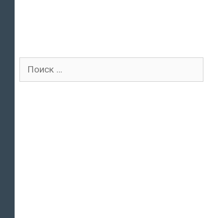
Поиск
для: