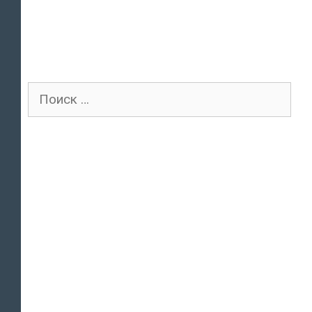
Поиск
для: