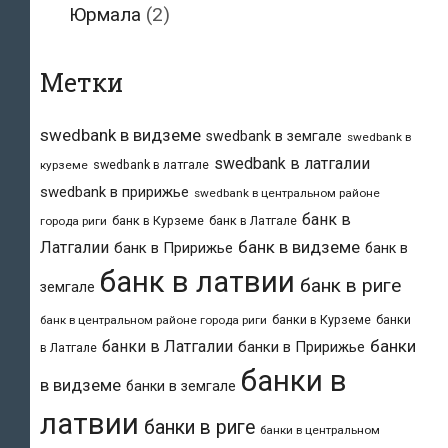
Юрмала
(2)
Метки
swedbank в видземе
swedbank в земгале
swedbank в
swedbank в латгалии
swedbank в латгале
курземе
swedbank в пририжье
swedbank в центральном районе
банк в
банк в Курземе
банк в Латгале
города риги
банк в видземе
Латгалии
банк в Пририжье
банк в
банк в латвии
банк в риге
земгале
банки в Курземе
банки
банк в центральном районе города риги
банки
банки в Латгалии
банки в Пририжье
в Латгале
банки в
в видземе
банки в земгале
латвии
банки в риге
банки в центральном