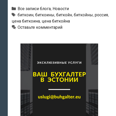
сегодняшнего
дня
Рубрики
Все записи блога
,
Новости
биткоин
Тэги
биткоин
,
биткоины
,
биткойн
,
биткойны
,
россия
,
цена биткоина
,
цена биткойна
стал
Оставьте комментарий
стоить
дороже
тройской
унции
золота