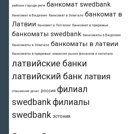
банкомат swedbank
районе города риги
банкомат в
банкомат в Видземе
банкомат в Земгале
Латвии
банкомат в пририжье
банкомат в Латгалии
банкоматы swedbank
банкоматы в Видземе
банкоматы в латвии
банкоматы в Земгале
банкоматы в пририжье
комиссия рынка финансов и капитала
латвийские банки
латвийский банк
латвия
филиал
россия
отмывание денег
swedbank
филиалы
swedbank
эстония