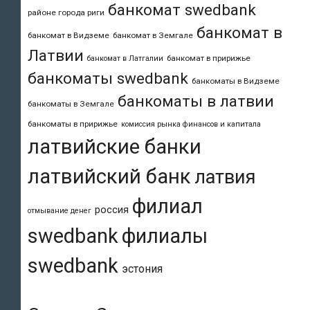
банкомат swedbank
районе города риги
банкомат в
банкомат в Видземе
банкомат в Земгале
Латвии
банкомат в пририжье
банкомат в Латгалии
банкоматы swedbank
банкоматы в Видземе
банкоматы в латвии
банкоматы в Земгале
банкоматы в пририжье
комиссия рынка финансов и капитала
латвийские банки
латвийский банк
латвия
филиал
россия
отмывание денег
swedbank
филиалы
swedbank
эстония