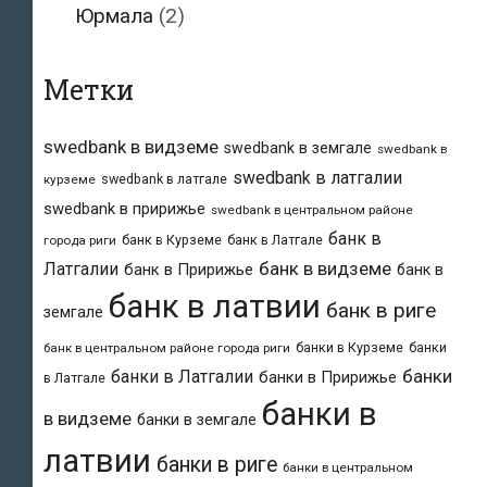
Юрмала
(2)
Метки
swedbank в видземе
swedbank в земгале
swedbank в
swedbank в латгалии
swedbank в латгале
курземе
swedbank в пририжье
swedbank в центральном районе
банк в
банк в Курземе
банк в Латгале
города риги
банк в видземе
Латгалии
банк в Пририжье
банк в
банк в латвии
банк в риге
земгале
банки в Курземе
банки
банк в центральном районе города риги
банки
банки в Латгалии
банки в Пририжье
в Латгале
банки в
в видземе
банки в земгале
латвии
банки в риге
банки в центральном