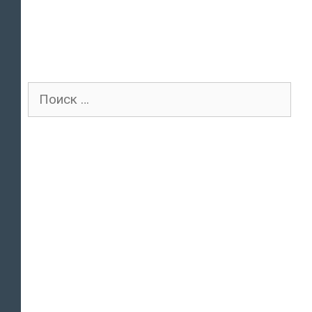
Поиск
для: