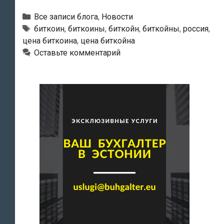
сегодняшнего
дня
Рубрики
Все записи блога
,
Новости
биткоин
Тэги
биткоин
,
биткоины
,
биткойн
,
биткойны
,
россия
,
цена биткоина
,
цена биткойна
стал
Оставьте комментарий
стоить
дороже
тройской
унции
золота