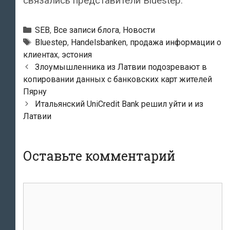
связались представители Bluestep.
Рубрики
SEB
,
Все записи блога
,
Новости
Тэги
Bluestep
,
Handelsbanken
,
продажа информации о
клиентах
,
эстония
Навигация
Злоумышленника из Латвии подозревают в
по
копировании данных с банковских карт жителей
записям
Пярну
Итальянский UniCredit Bank решил уйти и из
Латвии
Оставьте комментарий
комментарий