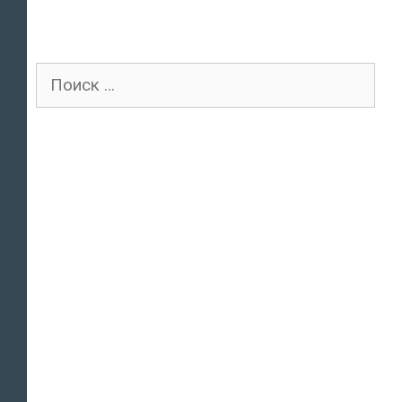
Поиск
для: