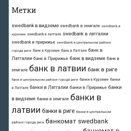
Метки
swedbank в видземе
swedbank в земгале
swedbank в
swedbank в латгалии
swedbank в латгале
курземе
swedbank в пририжье
swedbank в центральном районе
банк в
банк в Курземе
банк в Латгале
города риги
банк в видземе
Латгалии
банк в Пририжье
банк в
банк в латвии
банк в риге
земгале
банки в Курземе
банки
банк в центральном районе города риги
банки
банки в Латгалии
банки в Пририжье
в Латгале
банки в
в видземе
банки в земгале
латвии
банки в риге
банки в центральном
банкомат swedbank
районе города риги
банкомат в