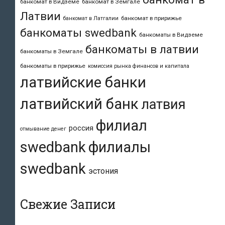
банкомат в Видземе
банкомат в Земгале
Латвии
банкомат в пририжье
банкомат в Латгалии
банкоматы swedbank
банкоматы в Видземе
банкоматы в латвии
банкоматы в Земгале
банкоматы в пририжье
комиссия рынка финансов и капитала
латвийские банки
латвийский банк
латвия
филиал
россия
отмывание денег
swedbank
филиалы
swedbank
эстония
Свежие Записи