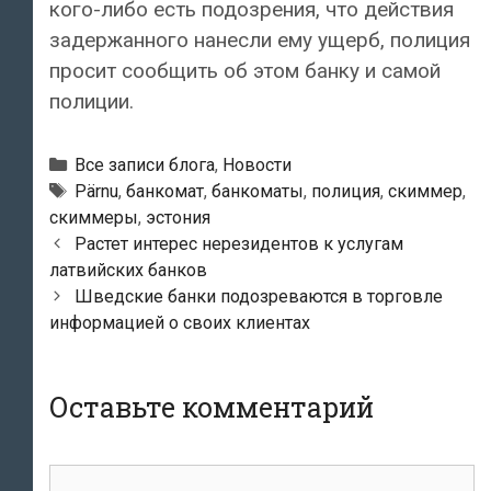
кого-либо есть подозрения, что действия
задержанного нанесли ему ущерб, полиция
просит сообщить об этом банку и самой
полиции.
Рубрики
Все записи блога
,
Новости
Тэги
Pärnu
,
банкомат
,
банкоматы
,
полиция
,
скиммер
,
скиммеры
,
эстония
Навигация
Растет интерес нерезидентов к услугам
по
латвийских банков
записям
Шведские банки подозреваются в торговле
информацией о своих клиентах
Оставьте комментарий
комментарий