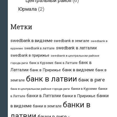
Центральный район
(6)
Юрмала
(2)
Метки
swedbank в видземе
swedbank в земгале
swedbank в
swedbank в латгалии
swedbank в латгале
курземе
swedbank в пририжье
swedbank в центральном районе
банк в
банк в Курземе
банк в Латгале
города риги
банк в видземе
Латгалии
банк в Пририжье
банк в
банк в латвии
банк в риге
земгале
банки в Курземе
банки
банк в центральном районе города риги
банки
банки в Латгалии
банки в Пририжье
в Латгале
банки в
в видземе
банки в земгале
латвии
банки в риге