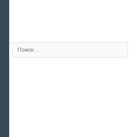
Поиск
для: