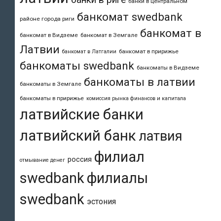
банки в центральном
банкомат swedbank
районе города риги
банкомат в
банкомат в Видземе
банкомат в Земгале
Латвии
банкомат в пририжье
банкомат в Латгалии
банкоматы swedbank
банкоматы в Видземе
банкоматы в латвии
банкоматы в Земгале
банкоматы в пририжье
комиссия рынка финансов и капитала
латвийские банки
латвийский банк
латвия
филиал
россия
отмывание денег
swedbank
филиалы
swedbank
эстония