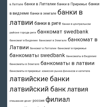
банки
банки в Латгалии
банки в Пририжье
в Латгале
банки в
в видземе
банки в земгале
латвии
банки в риге
банки в центральном
банкомат swedbank
районе города риги
банкомат в
банкомат в Видземе
банкомат в Земгале
Латвии
банкомат в пририжье
банкомат в Латгалии
банкоматы swedbank
банкоматы в Видземе
банкоматы в латвии
банкоматы в Земгале
банкоматы в пририжье
комиссия рынка финансов и капитала
латвийские банки
латвийский банк
латвия
филиал
россия
отмывание денег