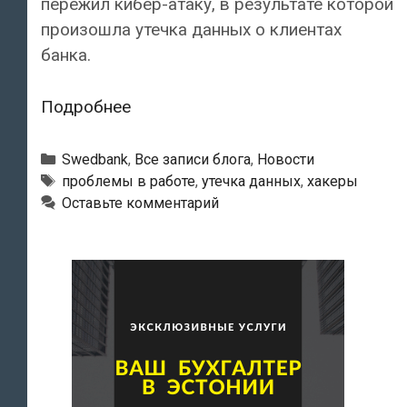
пережил кибер-атаку, в результате которой
произошла утечка данных о клиентах
банка.
В
Подробнее
открытый
доступ
Рубрики
Swedbank
,
Все записи блога
,
Новости
попали
Тэги
проблемы в работе
,
утечка данных
,
хакеры
Оставьте комментарий
данные
о
почти
5000
клиентах
латвийского
отделения
Swedbank