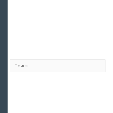
Поиск
для: