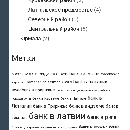
Курземский район
(2)
Латгальское предместье
(4)
Северный район
(1)
Центральный район
(6)
Юрмала
(2)
Метки
swedbank в видземе
swedbank в земгале
swedbank в
swedbank в латгалии
swedbank в латгале
курземе
swedbank в пририжье
swedbank в центральном районе
банк в
банк в Курземе
банк в Латгале
города риги
банк в видземе
Латгалии
банк в Пририжье
банк в
банк в латвии
банк в риге
земгале
банки в Курземе
банки
банк в центральном районе города риги