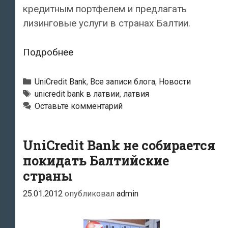
кредитным портфелем и предлагать
лизинговые услуги в странах Балтии.
Итальянский
Подробнее
UniCredit
Bank
Рубрики
UniCredit Bank
,
Все записи блога
,
Новости
решил
Тэги
unicredit bank в латвии
,
латвия
Оставьте комментарий
уйти
и
из
UniCredit Bank не собирается
Латвии
покидать Балтийские
страны
25.01.2012
опубликовал
admin