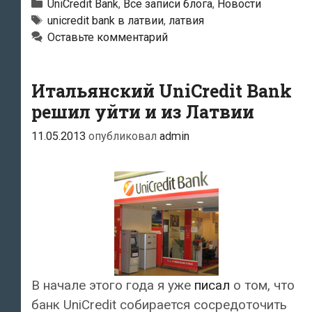
пообещали
Рубрики
UniCredit Bank
,
Все записи блога
,
Новости
защитить
Тэги
unicredit bank в латвии
,
латвия
Оставьте комментарий
вкладчиков
от
«UniCredit
Итальянский UniCredit Bank
Bank»
решил уйти и из Латвии
11.05.2013
опубликовал
admin
В начале этого года я уже
писал
о том, что
банк UniCredit собирается сосредоточить