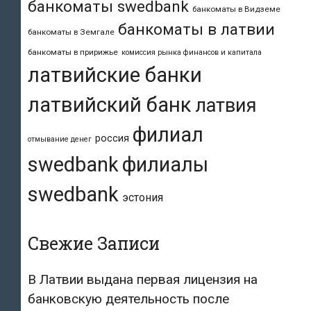
банкоматы swedbank
банкоматы в Видземе
банкоматы в латвии
банкоматы в Земгале
банкоматы в пририжье
комиссия рынка финансов и капитала
латвийские банки
латвийский банк
латвия
филиал
россия
отмывание денег
swedbank
филиалы
swedbank
эстония
Свежие Записи
В Латвии выдана первая лицензия на
банковскую деятельность после