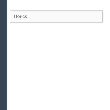
Поиск
для: