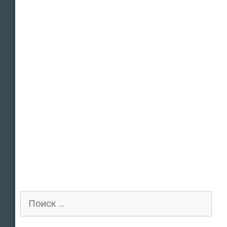
Поиск
для: