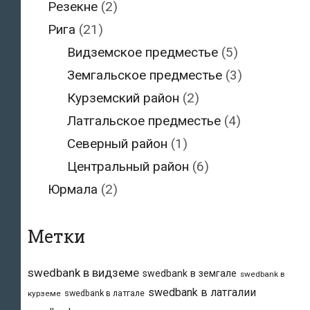
Резекне
(2)
Рига
(21)
Видземское предместье
(5)
Земгальское предместье
(3)
Курземский район
(2)
Латгальское предместье
(4)
Северный район
(1)
Центральный район
(6)
Юрмала
(2)
Метки
swedbank в видземе
swedbank в земгале
swedbank в
swedbank в латгалии
swedbank в латгале
курземе