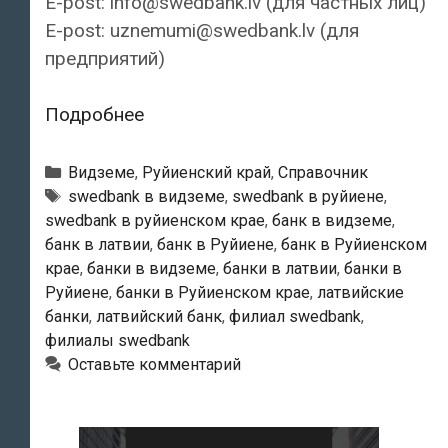
E-post: info@swedbank.lv (для частных лиц)
E-post: uznemumi@swedbank.lv (для
предприятий)
Swedbank
Подробнее
—
Руйиенский
Рубрики
Видземе
,
Руйиенский край
,
Справочник
филиал
Тэги
swedbank в видземе
,
swedbank в руйиене
,
swedbank в руйиенском крае
,
банк в видземе
,
банк в латвии
,
банк в Руйиене
,
банк в Руйиенском
крае
,
банки в видземе
,
банки в латвии
,
банки в
Руйиене
,
банки в Руйиенском крае
,
латвийские
банки
,
латвийский банк
,
филиал swedbank
,
филиалы swedbank
Оставьте комментарий