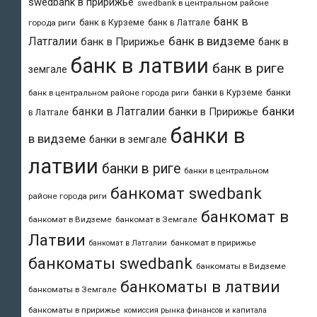
swedbank в пририжье
swedbank в центральном районе
банк в
банк в Курземе
банк в Латгале
города риги
банк в видземе
Латгалии
банк в Пририжье
банк в
банк в латвии
банк в риге
земгале
банки в Курземе
банки
банк в центральном районе города риги
банки
банки в Латгалии
банки в Пририжье
в Латгале
банки в
в видземе
банки в земгале
латвии
банки в риге
банки в центральном
банкомат swedbank
районе города риги
банкомат в
банкомат в Видземе
банкомат в Земгале
Латвии
банкомат в пририжье
банкомат в Латгалии
банкоматы swedbank
банкоматы в Видземе
банкоматы в латвии
банкоматы в Земгале
банкоматы в пририжье
комиссия рынка финансов и капитала