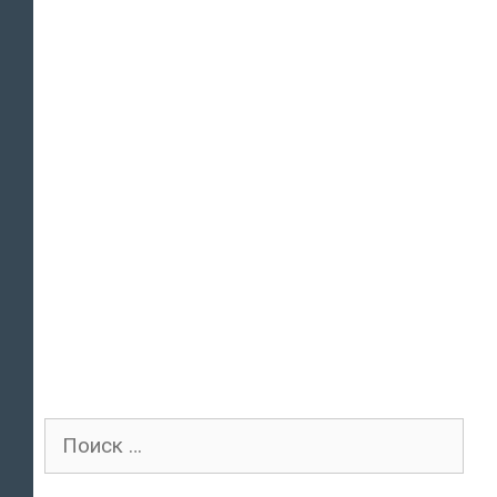
Поиск
для: