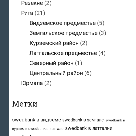
Резекне
(2)
Рига
(21)
Видземское предместье
(5)
Земгальское предместье
(3)
Курземский район
(2)
Латгальское предместье
(4)
Северный район
(1)
Центральный район
(6)
Юрмала
(2)
Метки
swedbank в видземе
swedbank в земгале
swedbank в
swedbank в латгалии
swedbank в латгале
курземе