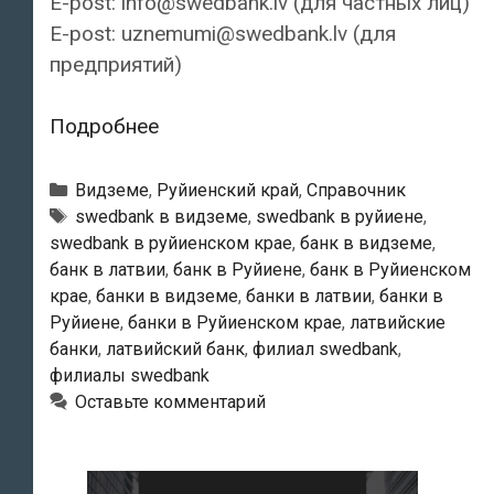
E-post: info@swedbank.lv (для частных лиц)
E-post: uznemumi@swedbank.lv (для
предприятий)
Swedbank
Подробнее
—
Руйиенский
Рубрики
Видземе
,
Руйиенский край
,
Справочник
филиал
Тэги
swedbank в видземе
,
swedbank в руйиене
,
swedbank в руйиенском крае
,
банк в видземе
,
банк в латвии
,
банк в Руйиене
,
банк в Руйиенском
крае
,
банки в видземе
,
банки в латвии
,
банки в
Руйиене
,
банки в Руйиенском крае
,
латвийские
банки
,
латвийский банк
,
филиал swedbank
,
филиалы swedbank
Оставьте комментарий