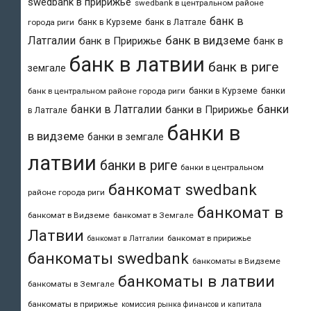
swedbank в пририжье
swedbank в центральном районе
банк в
банк в Курземе
банк в Латгале
города риги
банк в видземе
Латгалии
банк в Пририжье
банк в
банк в латвии
банк в риге
земгале
банки в Курземе
банки
банк в центральном районе города риги
банки
банки в Латгалии
банки в Пририжье
в Латгале
банки в
в видземе
банки в земгале
латвии
банки в риге
банки в центральном
банкомат swedbank
районе города риги
банкомат в
банкомат в Видземе
банкомат в Земгале
Латвии
банкомат в пририжье
банкомат в Латгалии
банкоматы swedbank
банкоматы в Видземе
банкоматы в латвии
банкоматы в Земгале
банкоматы в пририжье
комиссия рынка финансов и капитала