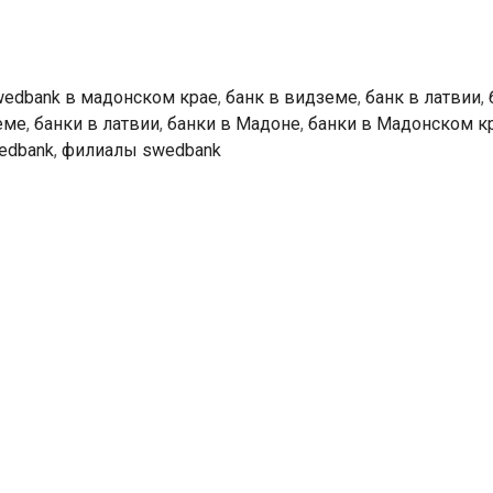
edbank в мадонском крае
,
банк в видземе
,
банк в латвии
,
еме
,
банки в латвии
,
банки в Мадоне
,
банки в Мадонском к
edbank
,
филиалы swedbank