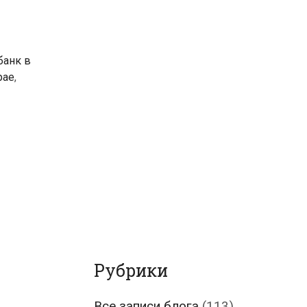
банк в
рае
,
Рубрики
Все записи блога
(113)