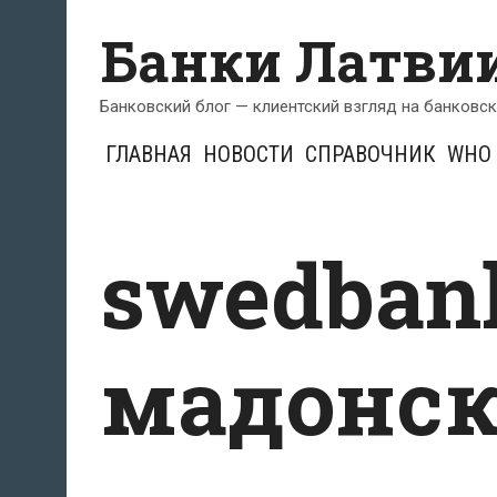
Перейти
Банки Латви
к
содержимому
Банковский блог — клиентский взгляд на банковс
ГЛАВНАЯ
НОВОСТИ
СПРАВОЧНИК
WHO 
swedban
мадонск