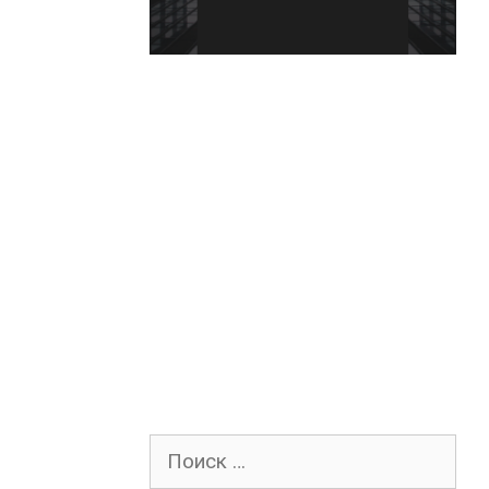
Поиск
для: