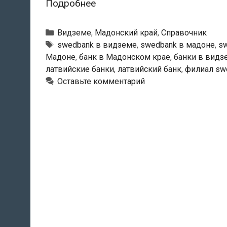
Swedbank
Подробнее
—
Мадонский
Рубрики
Видземе
,
Мадонский край
,
Справочник
филиал
Тэги
swedbank в видземе
,
swedbank в мадоне
,
sw
Мадоне
,
банк в Мадонском крае
,
банки в видз
латвийские банки
,
латвийский банк
,
филиал sw
Оставьте комментарий