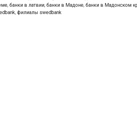
еме
,
банки в латвии
,
банки в Мадоне
,
банки в Мадонском к
edbank
,
филиалы swedbank