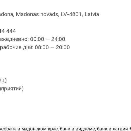
adona, Madonas novads, LV-4801, Latvia
44 444
ежедневно: 00:00 — 24:00
рабочие дни: 08:00 — 20:00
иц)
дприятий)
edbank в мадонском крае
,
банк в видземе
,
банк в латвии
,