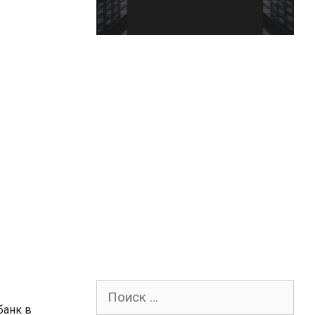
Поиск
для:
банк в