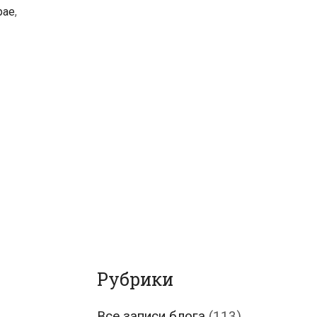
рае
,
Рубрики
Все записи блога
(113)