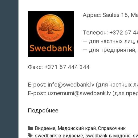
Адрес: Saules 16, M
Телефон: +372 67 4
— для частных лиц, 
— для предприятий, 
Факс: +371 67 444 344
E-post: info@swedbank.lv (для частных л
E-post: uznemumi@swedbank.lv (для пре
Swedbank
Подробнее
—
Мадонский
Рубрики
Видземе
,
Мадонский край
,
Справочник
филиал
Тэги
swedbank в видземе
,
swedbank в мадоне
,
sw