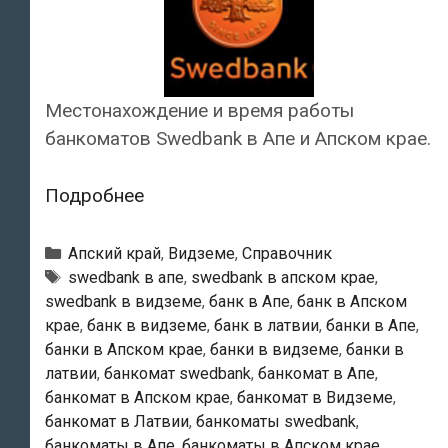
Местонахождение и время работы
банкоматов Swedbank в Апе и Апском крае.
Swedbank
Подробнее
—
Банкоматы
Рубрики
Апский край
,
Видземе
,
Справочник
в
Тэги
swedbank в апе
,
swedbank в апском крае
,
swedbank в видземе
,
банк в Апе
,
банк в Апском
Апе
крае
,
банк в видземе
,
банк в латвии
,
банки в Апе
,
банки в Апском крае
,
банки в видземе
,
банки в
латвии
,
банкомат swedbank
,
банкомат в Апе
,
банкомат в Апском крае
,
банкомат в Видземе
,
банкомат в Латвии
,
банкоматы swedbank
,
банкоматы в Апе
,
банкоматы в Апском крае
,