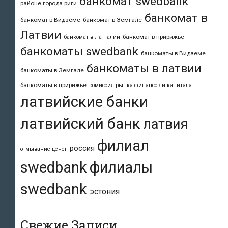
банкомат swedbank
районе города риги
банкомат в
банкомат в Видземе
банкомат в Земгале
Латвии
банкомат в пририжье
банкомат в Латгалии
банкоматы swedbank
банкоматы в Видземе
банкоматы в латвии
банкоматы в Земгале
банкоматы в пририжье
комиссия рынка финансов и капитала
латвийские банки
латвийский банк
латвия
филиал
россия
отмывание денег
swedbank
филиалы
swedbank
эстония
Свежие Записи