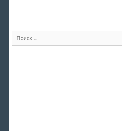
Поиск
для: