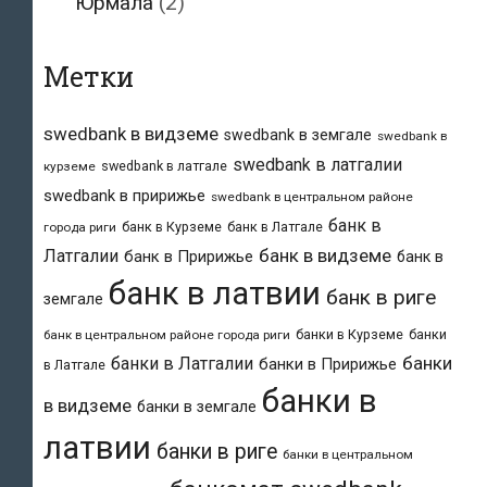
Юрмала
(2)
Метки
swedbank в видземе
swedbank в земгале
swedbank в
swedbank в латгалии
swedbank в латгале
курземе
swedbank в пририжье
swedbank в центральном районе
банк в
банк в Курземе
банк в Латгале
города риги
банк в видземе
Латгалии
банк в Пририжье
банк в
банк в латвии
банк в риге
земгале
банки в Курземе
банки
банк в центральном районе города риги
банки
банки в Латгалии
банки в Пририжье
в Латгале
банки в
в видземе
банки в земгале
латвии
банки в риге
банки в центральном