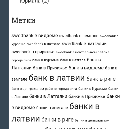
Юрмала
(2)
Метки
swedbank в видземе
swedbank в земгале
swedbank в
swedbank в латгалии
swedbank в латгале
курземе
swedbank в пририжье
swedbank в центральном районе
банк в
банк в Курземе
банк в Латгале
города риги
банк в видземе
Латгалии
банк в Пририжье
банк в
банк в латвии
банк в риге
земгале
банки в Курземе
банки
банк в центральном районе города риги
банки
банки в Латгалии
банки в Пририжье
в Латгале
банки в
в видземе
банки в земгале
латвии
банки в риге
банки в центральном