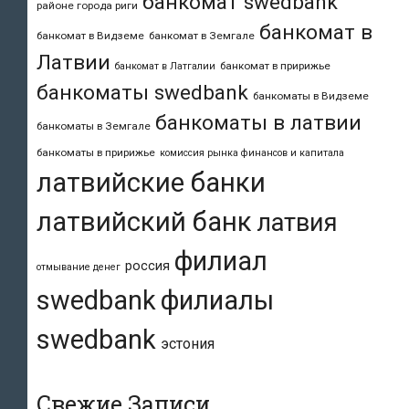
банкомат swedbank
районе города риги
банкомат в
банкомат в Видземе
банкомат в Земгале
Латвии
банкомат в пририжье
банкомат в Латгалии
банкоматы swedbank
банкоматы в Видземе
банкоматы в латвии
банкоматы в Земгале
банкоматы в пририжье
комиссия рынка финансов и капитала
латвийские банки
латвийский банк
латвия
филиал
россия
отмывание денег
swedbank
филиалы
swedbank
эстония
Свежие Записи