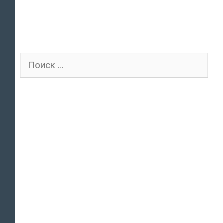
Поиск
для: