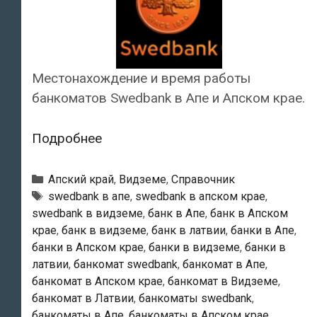
Местонахождение и время работы
банкоматов Swedbank в Апе и Апском крае.
Swedbank
Подробнее
—
Банкоматы
Рубрики
Апский край
,
Видземе
,
Справочник
в
Тэги
swedbank в апе
,
swedbank в апском крае
,
swedbank в видземе
,
банк в Апе
,
банк в Апском
Апе
крае
,
банк в видземе
,
банк в латвии
,
банки в Апе
,
банки в Апском крае
,
банки в видземе
,
банки в
латвии
,
банкомат swedbank
,
банкомат в Апе
,
банкомат в Апском крае
,
банкомат в Видземе
,
банкомат в Латвии
,
банкоматы swedbank
,
банкоматы в Апе
,
банкоматы в Апском крае
,