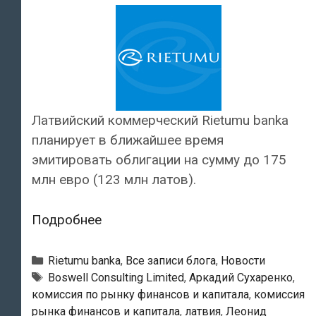
Латвийский коммерческий Rietumu banka
планирует в ближайшее время
эмитировать облигации на сумму до 175
млн евро (123 млн латов).
Rietumu
Подробнее
banka
в
Рубрики
Rietumu banka
,
Все записи блога
,
Новости
ближайшее
Тэги
Boswell Consulting Limited
,
Аркадий Сухаренко
,
комиссия по рынку финансов и капитала
,
комиссия
время
рынка финансов и капитала
,
латвия
,
Леонид