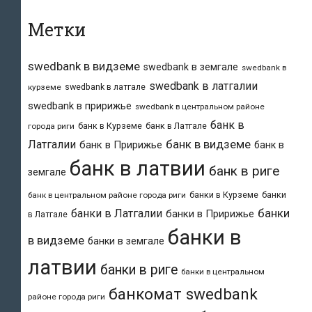
Метки
swedbank в видземе
swedbank в земгале
swedbank в
swedbank в латгалии
swedbank в латгале
курземе
swedbank в пририжье
swedbank в центральном районе
банк в
банк в Курземе
банк в Латгале
города риги
банк в видземе
Латгалии
банк в Пририжье
банк в
банк в латвии
банк в риге
земгале
банки в Курземе
банки
банк в центральном районе города риги
банки
банки в Латгалии
банки в Пририжье
в Латгале
банки в
в видземе
банки в земгале
латвии
банки в риге
банки в центральном
банкомат swedbank
районе города риги