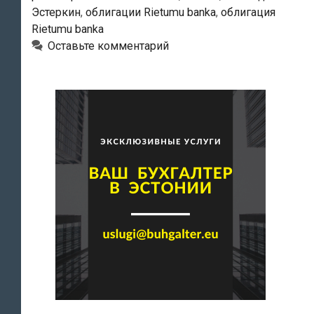
выпустит
Эстеркин
,
облигации Rietumu banka
,
облигация
облигации
Rietumu banka
на
Оставьте комментарий
175
млн.
евро