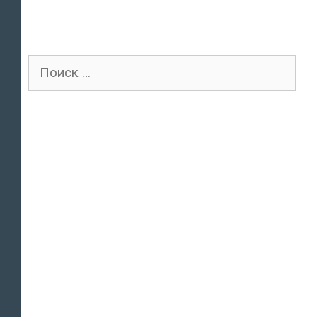
Поиск
для: