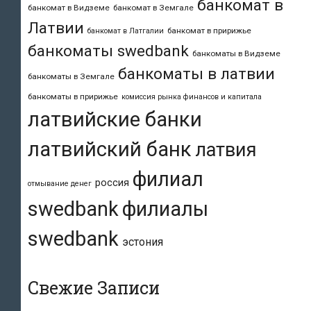
банкомат в
банкомат в Видземе
банкомат в Земгале
Латвии
банкомат в пририжье
банкомат в Латгалии
банкоматы swedbank
банкоматы в Видземе
банкоматы в латвии
банкоматы в Земгале
банкоматы в пририжье
комиссия рынка финансов и капитала
латвийские банки
латвийский банк
латвия
филиал
россия
отмывание денег
swedbank
филиалы
swedbank
эстония
Свежие Записи