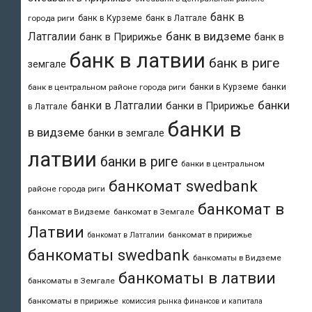
банк в
банк в Курземе
банк в Латгале
города риги
банк в видземе
Латгалии
банк в Пририжье
банк в
банк в латвии
банк в риге
земгале
банки в Курземе
банки
банк в центральном районе города риги
банки
банки в Латгалии
банки в Пририжье
в Латгале
банки в
в видземе
банки в земгале
латвии
банки в риге
банки в центральном
банкомат swedbank
районе города риги
банкомат в
банкомат в Видземе
банкомат в Земгале
Латвии
банкомат в пририжье
банкомат в Латгалии
банкоматы swedbank
банкоматы в Видземе
банкоматы в латвии
банкоматы в Земгале
банкоматы в пририжье
комиссия рынка финансов и капитала