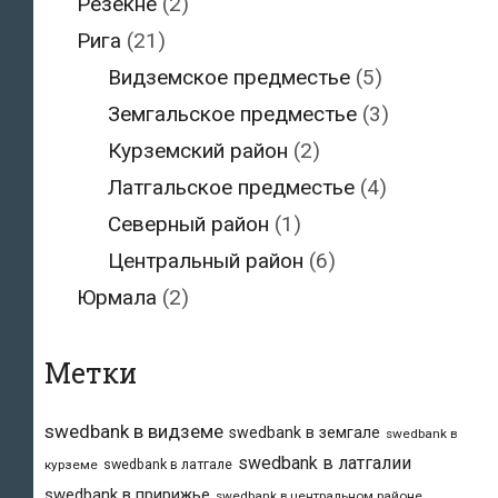
Резекне
(2)
Рига
(21)
Видземское предместье
(5)
Земгальское предместье
(3)
Курземский район
(2)
Латгальское предместье
(4)
Северный район
(1)
Центральный район
(6)
Юрмала
(2)
Метки
swedbank в видземе
swedbank в земгале
swedbank в
swedbank в латгалии
swedbank в латгале
курземе
swedbank в пририжье
swedbank в центральном районе