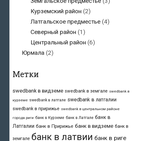
Земгальское предместье
(3)
Курземский район
(2)
Латгальское предместье
(4)
Северный район
(1)
Центральный район
(6)
Юрмала
(2)
Метки
swedbank в видземе
swedbank в земгале
swedbank в
swedbank в латгалии
swedbank в латгале
курземе
swedbank в пририжье
swedbank в центральном районе
банк в
банк в Курземе
банк в Латгале
города риги
банк в видземе
Латгалии
банк в Пририжье
банк в
банк в латвии
банк в риге
земгале