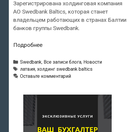
Зарегистрирована холдинговая компания
АО Swedbank Baltics, которая станет
владельцем работающих в странах Балтии
банков группы Swedbank.
Зарегистрирован
Подробнее
холдинг
Swedbank
Рубрики
Swedbank
,
Все записи блога
,
Новости
Baltics,
Тэги
латвия
,
холдинг swedbank baltics
Оставьте комментарий
который
будет
владеть
работающими
в
Балтии
банками