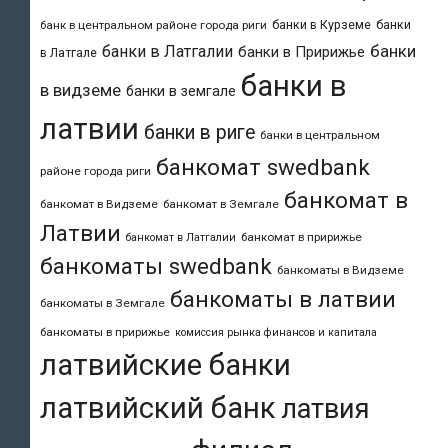
банки в Курземе
банки
банк в центральном районе города риги
банки
банки в Латгалии
банки в Пририжье
в Латгале
банки в
в видземе
банки в земгале
латвии
банки в риге
банки в центральном
банкомат swedbank
районе города риги
банкомат в
банкомат в Видземе
банкомат в Земгале
Латвии
банкомат в пририжье
банкомат в Латгалии
банкоматы swedbank
банкоматы в Видземе
банкоматы в латвии
банкоматы в Земгале
банкоматы в пририжье
комиссия рынка финансов и капитала
латвийские банки
латвийский банк
латвия