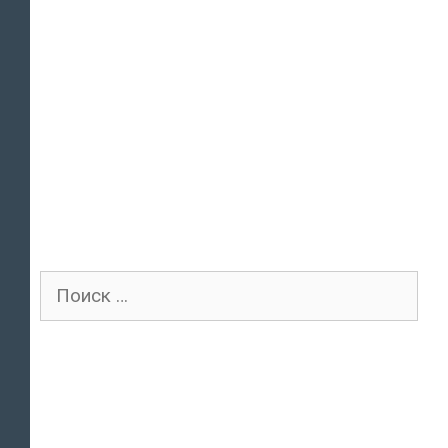
Поиск
для: