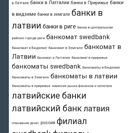
банки
банки в Латгалии
банки в Пририжье
в Латгале
банки в
в видземе
банки в земгале
латвии
банки в риге
банки в центральном
банкомат swedbank
районе города риги
банкомат в
банкомат в Видземе
банкомат в Земгале
Латвии
банкомат в пририжье
банкомат в Латгалии
банкоматы swedbank
банкоматы в Видземе
банкоматы в латвии
банкоматы в Земгале
банкоматы в пририжье
комиссия рынка финансов и капитала
латвийские банки
латвийский банк
латвия
филиал
россия
отмывание денег