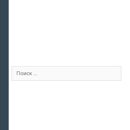
Поиск
для: