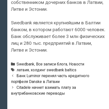
собственником дочерних банков в Латвии,
Литве и Эстонии.
Swedbank является крупнейшим в Балтии
банком, в котором работают 6000 человек.
Банк обслуживает более 3 млн физических
лиц и 280 тыс. предприятий в Латвии,
Литве и Эстонии.
Рубрики
Swedbank
,
Все записи блога
,
Новости
Тэги
латвия
,
холдинг swedbank baltics
Навигация
Банк Luminor перенял часть кредитного
по
портфеля Danske в Латвии
записям
Citadele начнет взимать плату за
внутрибанковские переводы