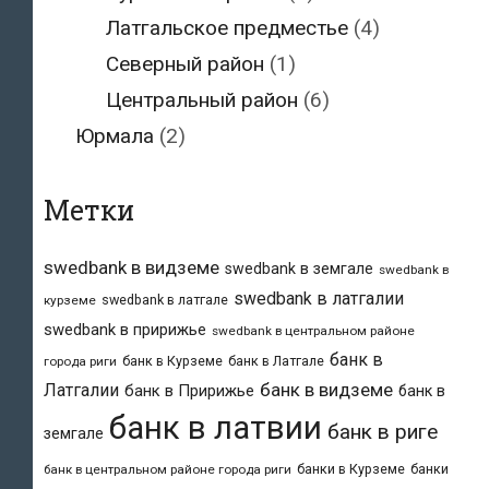
Латгальское предместье
(4)
Северный район
(1)
Центральный район
(6)
Юрмала
(2)
Метки
swedbank в видземе
swedbank в земгале
swedbank в
swedbank в латгалии
swedbank в латгале
курземе
swedbank в пририжье
swedbank в центральном районе
банк в
банк в Курземе
банк в Латгале
города риги
банк в видземе
Латгалии
банк в Пририжье
банк в
банк в латвии
банк в риге
земгале
банки в Курземе
банки
банк в центральном районе города риги