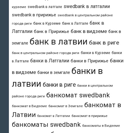
swedbank в латгалии
swedbank в латгале
курземе
swedbank в пририжье
swedbank в центральном районе
банк в
банк в Курземе
банк в Латгале
города риги
банк в видземе
Латгалии
банк в Пририжье
банк в
банк в латвии
банк в риге
земгале
банки в Курземе
банки
банк в центральном районе города риги
банки
банки в Латгалии
банки в Пририжье
в Латгале
банки в
в видземе
банки в земгале
латвии
банки в риге
банки в центральном
банкомат swedbank
районе города риги
банкомат в
банкомат в Видземе
банкомат в Земгале
Латвии
банкомат в пририжье
банкомат в Латгалии
банкоматы swedbank
банкоматы в Видземе