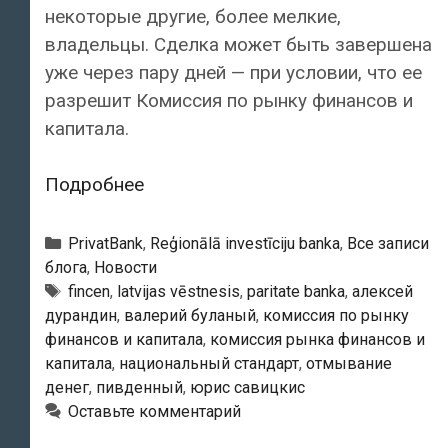
некоторые другие, более мелкие,
владельцы. Сделка может быть завершена
уже через пару дней — при условии, что ее
разрешит Комиссия по рынку финансов и
капитала.
VEF
Подробнее
banka
продан
Рубрики
PrivatBank
,
Reģionālā investīciju banka
,
Все записи
украинцам
блога
,
Новости
Тэги
fincen
,
latvijas vēstnesis
,
paritаte banka
,
алексей
дурандин
,
валерий буланый
,
комиссия по рынку
финансов и капитала
,
комиссия рынка финансов и
капитала
,
национальный стандарт
,
отмывание
денег
,
пивденный
,
юрис савицкис
Оставьте комментарий