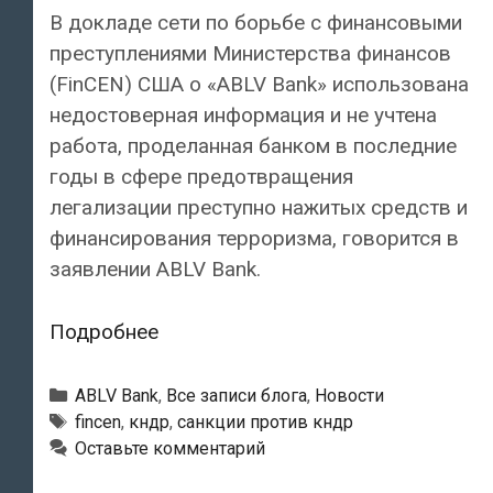
В докладе сети по борьбе с финансовыми
преступлениями Министерства финансов
(FinCEN) США о «ABLV Bank» использована
недостоверная информация и не учтена
работа, проделанная банком в последние
годы в сфере предотвращения
легализации преступно нажитых средств и
финансирования терроризма, говорится в
заявлении ABLV Bank.
Банк
Подробнее
ABLV
об
Рубрики
ABLV Bank
,
Все записи блога
,
Новости
обвинениях:
Тэги
fincen
,
кндр
,
санкции против кндр
Оставьте комментарий
США
используют