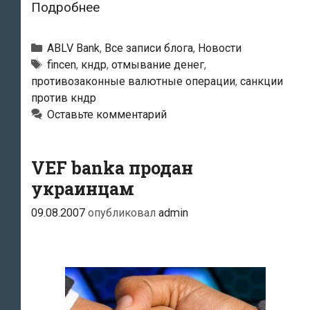
США
Подробнее
подозревают
латвийский
Рубрики
ABLV Bank
,
Все записи блога
,
Новости
банк
Тэги
fincen
,
кндр
,
отмывание денег
,
противозаконные валютные операции
,
санкции
ABLV
против кндр
Bank
Оставьте комментарий
в
помощи
северокорейской
VEF banka продан
ядерной
украинцам
программе
09.08.2007
опубликовал
admin