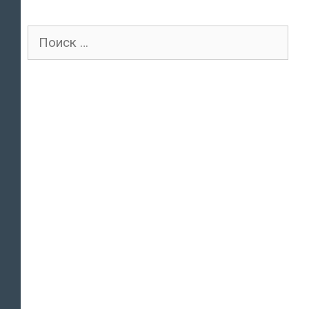
Поиск
для: