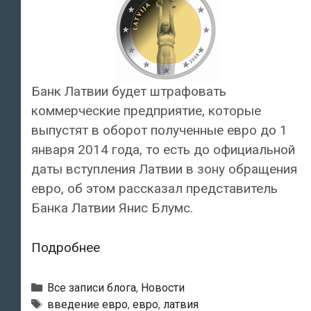
латов
Банк Латвии будет штрафовать
коммерческие предприятие, которые
выпустят в оборот полученные евро до 1
января 2014 года, то есть до официальной
даты вступления Латвии в зону обращения
евро, об этом рассказал представитель
Банка Латвии Янис Блумс.
Банк
Подробнее
Латвии
обещает
Рубрики
Все записи блога
,
Новости
штрафовать
Тэги
введение евро
,
евро
,
латвия