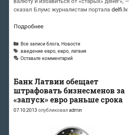
валюту и избавиться от «старых» денег», —
сказал Блумс журналистам портала
delfi.lv
.
За
Подробнее
три
первых
Рубрики
Все записи блога
,
Новости
месяца
Тэги
введение евро
,
евро
,
латвия
Оставьте комментарий
нового
года
из
Банк Латвии обещает
обращения
штрафовать бизнесменов за
будет
«запуск» евро раньше срока
изъято
более
07.10.2013
опубликовал
admin
80%
всех