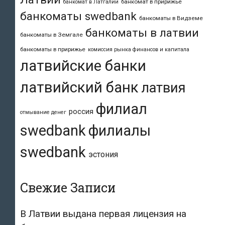
банкомат в пририжье
банкомат в Латгалии
банкоматы swedbank
банкоматы в Видземе
банкоматы в латвии
банкоматы в Земгале
банкоматы в пририжье
комиссия рынка финансов и капитала
латвийские банки
латвийский банк
латвия
филиал
россия
отмывание денег
swedbank
филиалы
swedbank
эстония
Свежие Записи
В Латвии выдана первая лицензия на