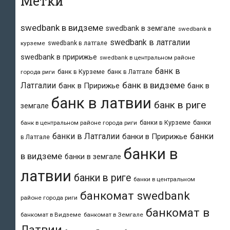
Метки
swedbank в видземе
swedbank в земгале
swedbank в
swedbank в латгалии
swedbank в латгале
курземе
swedbank в пририжье
swedbank в центральном районе
банк в
банк в Курземе
банк в Латгале
города риги
банк в видземе
Латгалии
банк в Пририжье
банк в
банк в латвии
банк в риге
земгале
банки в Курземе
банки
банк в центральном районе города риги
банки
банки в Латгалии
банки в Пририжье
в Латгале
банки в
в видземе
банки в земгале
латвии
банки в риге
банки в центральном
банкомат swedbank
районе города риги
банкомат в
банкомат в Видземе
банкомат в Земгале
Латвии