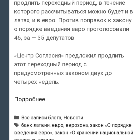
продлить переходный период, в течение
которого рассчитываться можно будет и в
латах, и в евро. Против поправок к закону
о порядке введения евро проголосовали
46, за — 35 депутатов.
«Центр Согласия» предложил продлить
этот переходный период с
предусмотренных законом двух до
четырех недель.
Сейм
Подробнее
не
продлил
Рубрики
Все записи блога
,
Новости
период
Тэги
банк латвии
,
евро
,
еврозона
,
закон «О порядке
введения евро»
,
закон «О хранении национальной
одновременных