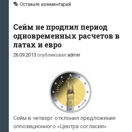
Оставьте комментарий
бизнесменов
за
«запуск»
Сейм не продлил период
евро
одновременных расчетов в
раньше
латах и евро
срока
26.09.2013
опубликовал
admin
Сейм в четверг отклонил предложение
оппозиционного «Центра согласия»