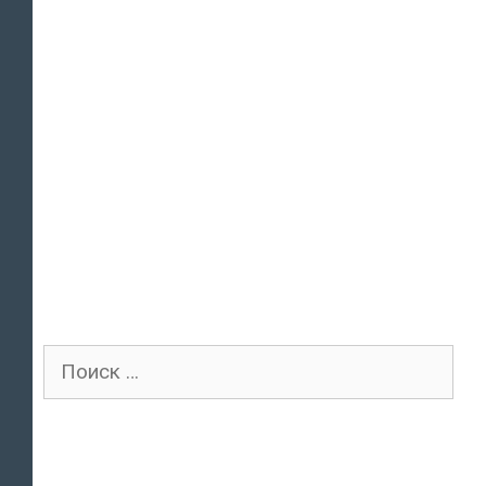
Поиск
для: