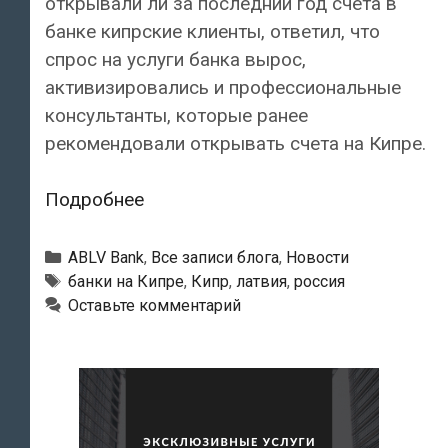
открывали ли за последний год счета в
банке кипрские клиенты, ответил, что
спрос на услуги банка вырос,
активизировались и профессиональные
консультанты, которые ранее
рекомендовали открывать счета на Кипре.
Растет
Подробнее
интерес
нерезидентов
Рубрики
ABLV Bank
,
Все записи блога
,
Новости
к
Тэги
банки на Кипре
,
Кипр
,
латвия
,
россия
Оставьте комментарий
услугам
латвийских
банков