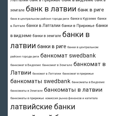
банк в Пририжье
банк в
банк в латвии
банк в риге
земгале
банки в Курземе
банки
банк в центральном районе города риги
банки
банки в Латгалии
банки в Пририжье
в Латгале
банки в
в видземе
банки в земгале
латвии
банки в риге
банки в центральном
банкомат swedbank
районе города риги
банкомат в
банкомат в Видземе
банкомат в Земгале
Латвии
банкомат в пририжье
банкомат в Латгалии
банкоматы swedbank
банкоматы в Видземе
банкоматы в латвии
банкоматы в Земгале
банкоматы в пририжье
комиссия рынка финансов и капитала
латвийские банки