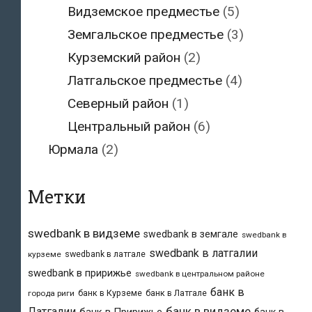
Видземское предместье
(5)
Земгальское предместье
(3)
Курземский район
(2)
Латгальское предместье
(4)
Северный район
(1)
Центральный район
(6)
Юрмала
(2)
Метки
swedbank в видземе
swedbank в земгале
swedbank в
swedbank в латгалии
swedbank в латгале
курземе
swedbank в пририжье
swedbank в центральном районе
банк в
банк в Курземе
банк в Латгале
города риги
банк в видземе
Латгалии