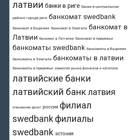
латвии
банки в риге
банки в центральном
банкомат swedbank
районе города риги
банкомат в
банкомат в Видземе
банкомат в Земгале
Латвии
банкомат в пририжье
банкомат в Латгалии
банкоматы swedbank
банкоматы в Видземе
банкоматы в латвии
банкоматы в Земгале
банкоматы в пририжье
комиссия рынка финансов и капитала
латвийские банки
латвийский банк
латвия
филиал
россия
отмывание денег
swedbank
филиалы
swedbank
эстония