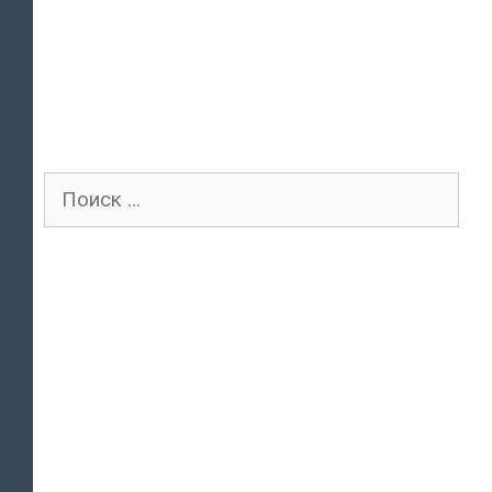
Поиск
для: