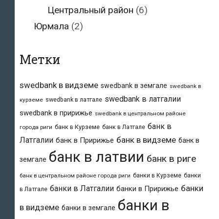
Центральный район
(6)
Юрмала
(2)
Метки
swedbank в видземе
swedbank в земгале
swedbank в
swedbank в латгалии
swedbank в латгале
курземе
swedbank в пририжье
swedbank в центральном районе
банк в
банк в Курземе
банк в Латгале
города риги
банк в видземе
Латгалии
банк в Пририжье
банк в
банк в латвии
банк в риге
земгале
банки в Курземе
банки
банк в центральном районе города риги
банки
банки в Латгалии
банки в Пририжье
в Латгале
банки в
в видземе
банки в земгале