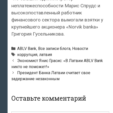
неплатежеспособности Марис Спрудс и
высокопоставленный работник
финансового сектора вымогали взятки у
крупнейшего акционера «Norvik banka»
Григория Гусельникова.
Рубрики
ABLV Bank
,
Все записи блога
,
Новости
Тэги
коррупция
,
латвия
Навигация
Экономист Янис Грасис: «В Латвии ABLV Bank
по
никто не поможет!»
записям
Президент Банка Латвии считает свое
задержание незаконным
Оставьте комментарий