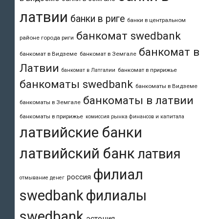
латвии
банки в риге
банки в центральном
банкомат swedbank
районе города риги
банкомат в
банкомат в Видземе
банкомат в Земгале
Латвии
банкомат в пририжье
банкомат в Латгалии
банкоматы swedbank
банкоматы в Видземе
банкоматы в латвии
банкоматы в Земгале
банкоматы в пририжье
комиссия рынка финансов и капитала
латвийские банки
латвийский банк
латвия
филиал
россия
отмывание денег
swedbank
филиалы
swedbank
эстония