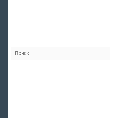
Поиск
для: