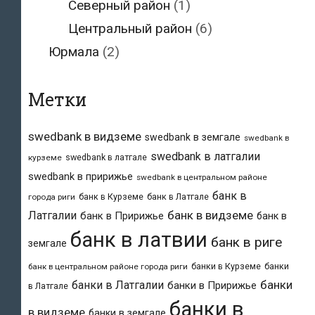
Северный район
(1)
Центральный район
(6)
Юрмала
(2)
Метки
swedbank в видземе
swedbank в земгале
swedbank в
swedbank в латгалии
swedbank в латгале
курземе
swedbank в пририжье
swedbank в центральном районе
банк в
банк в Курземе
банк в Латгале
города риги
банк в видземе
Латгалии
банк в Пририжье
банк в
банк в латвии
банк в риге
земгале
банки в Курземе
банки
банк в центральном районе города риги
банки
банки в Латгалии
банки в Пририжье
в Латгале
банки в
в видземе
банки в земгале