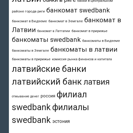
банки в центральном
банкомат swedbank
районе города риги
банкомат в
банкомат в Видземе
банкомат в Земгале
Латвии
банкомат в пририжье
банкомат в Латгалии
банкоматы swedbank
банкоматы в Видземе
банкоматы в латвии
банкоматы в Земгале
банкоматы в пририжье
комиссия рынка финансов и капитала
латвийские банки
латвийский банк
латвия
филиал
россия
отмывание денег
swedbank
филиалы
swedbank
эстония