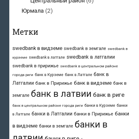
Центральный район
(6)
Юрмала
(2)
Метки
swedbank в видземе
swedbank в земгале
swedbank в
swedbank в латгалии
swedbank в латгале
курземе
swedbank в пририжье
swedbank в центральном районе
банк в
банк в Курземе
банк в Латгале
города риги
банк в видземе
Латгалии
банк в Пририжье
банк в
банк в латвии
банк в риге
земгале
банки в Курземе
банки
банк в центральном районе города риги
банки
банки в Латгалии
банки в Пририжье
в Латгале
банки в
в видземе
банки в земгале
латвии
банки в риге