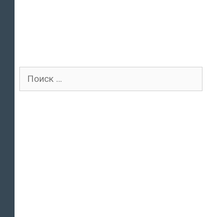
Поиск
для: