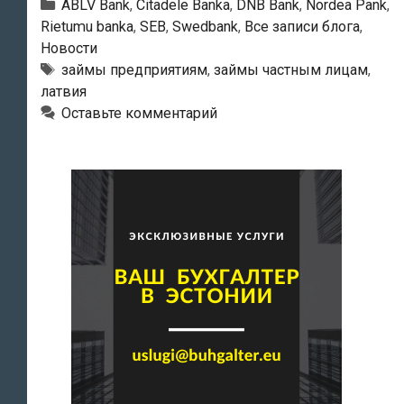
набрали
Рубрики
ABLV Bank
,
Citadele Banka
,
DNB Bank
,
Nordea Pank
,
в
Rietumu banka
,
SEB
,
Swedbank
,
Все записи блога
,
Новости
банках
Тэги
займы предприятиям
,
займы частным лицам
,
кредитов
латвия
на
Оставьте комментарий
сумму
около
15
миллиардов
евро