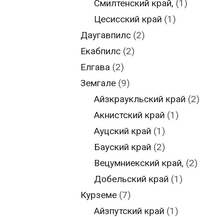
Смилтенский край,
(1)
Цесисский край
(1)
Даугавпилс
(2)
Екабпилс
(2)
Елгава
(2)
Земгале
(9)
Айзкраукльский край
(2)
Акнистский край
(1)
Ауцский край
(1)
Бауский край
(2)
Вецумниекский край,
(2)
Добельский край
(1)
Курземе
(7)
Айзпутский край
(1)