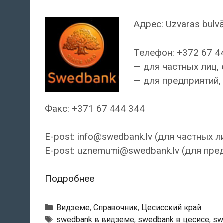
Адрес: Uzvaras bulvā
Телефон: +372 67 4
— для частных лиц, 
— для предприятий, 
Факс: +371 67 444 344
E-post: info@swedbank.lv (для частных л
E-post: uznemumi@swedbank.lv (для пре
Swedbank
Подробнее
—
Цесисский
Рубрики
Видземе
,
Справочник
,
Цесисский край
филиал
Тэги
swedbank в видземе
,
swedbank в цесисе
,
sw