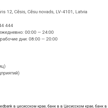
ris 12, Cēsis, Cēsu novads, LV-4101, Latvia
44 444
ежедневно: 00:00 — 24:00
рабочие дни: 08:00 — 20:00
иц)
дприятий)
edbank в цесисском крае
,
банк в в Цесисском крае
,
банк в