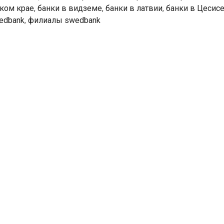
ском крае
,
банки в видземе
,
банки в латвии
,
банки в Цесис
edbank
,
филиалы swedbank