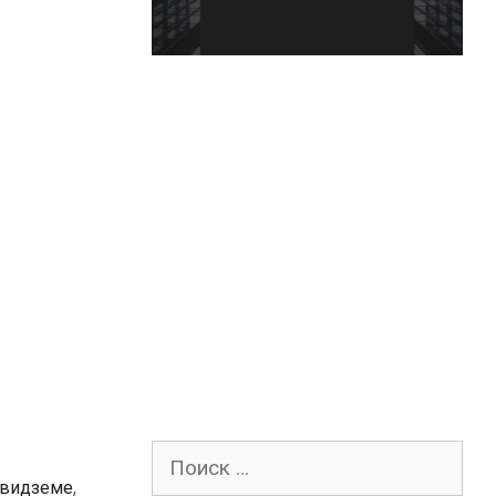
Поиск
для:
 видземе
,