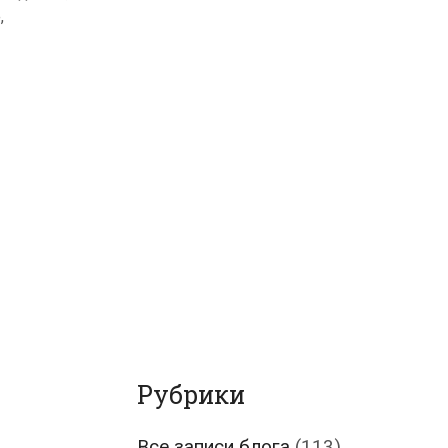
е
,
Рубрики
Все записи блога
(113)