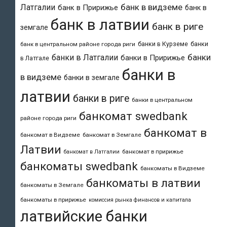
банк в видземе
Латгалии
банк в Пририжье
банк в
банк в латвии
банк в риге
земгале
банки в Курземе
банки
банк в центральном районе города риги
банки
банки в Латгалии
банки в Пририжье
в Латгале
банки в
в видземе
банки в земгале
латвии
банки в риге
банки в центральном
банкомат swedbank
районе города риги
банкомат в
банкомат в Видземе
банкомат в Земгале
Латвии
банкомат в пририжье
банкомат в Латгалии
банкоматы swedbank
банкоматы в Видземе
банкоматы в латвии
банкоматы в Земгале
банкоматы в пририжье
комиссия рынка финансов и капитала
латвийские банки