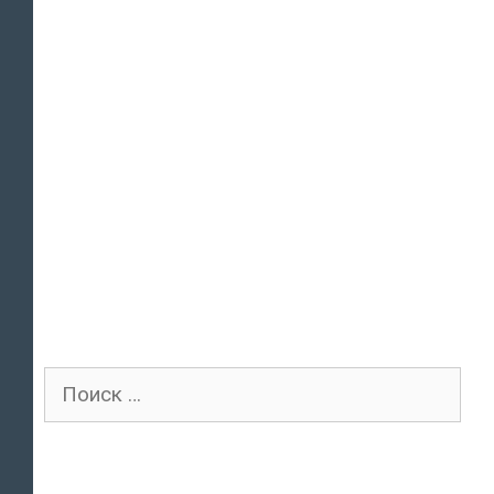
Поиск
для: