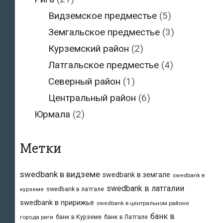
Видземское предместье
(5)
Земгальское предместье
(3)
Курземский район
(2)
Латгальское предместье
(4)
Северный район
(1)
Центральный район
(6)
Юрмала
(2)
Метки
swedbank в видземе
swedbank в земгале
swedbank в
swedbank в латгалии
swedbank в латгале
курземе
swedbank в пририжье
swedbank в центральном районе
банк в
банк в Курземе
банк в Латгале
города риги