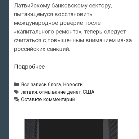
Латвийскому банковскому сектору,
пытающемуся восстановить
международное доверие после
«капитального ремонта», теперь следует
считаться с повышенным вниманием из-за
российских санкций.
США
Подробнее
с
осторожностью
Рубрики
Все записи блога
,
Новости
смотрят
Тэги
латвия
,
отмывание денег
,
США
Оставьте комментарий
на
латвийские
банки
из-
за